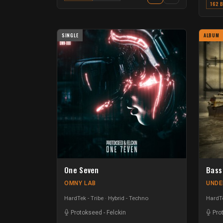
162 
SINGLE
ALBUM
One Seven
Bass
OMNY LAB
UNDE
HardTek - Tribe
Hybrid - Techno
HardTe
Protokseed
-
Felckin
Pro