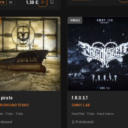
1.30 €
BPM
G#
SINGLE
 pirate
F.R.O.S.T
RGROUNDTEKNO
OMNY LAB
k - Tribe
Tribe
HardTek - Tribe
Hard tekno
tokseed
Protokseed