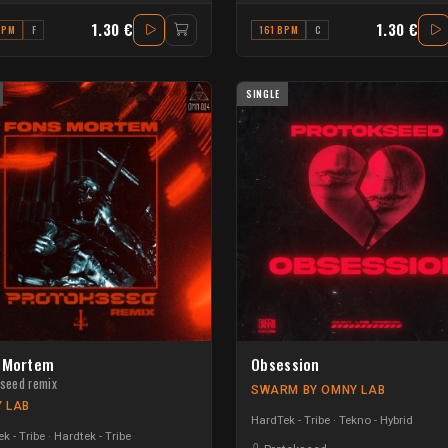
1.30 €
1.30 €
BPM
F
161 BPM
C
SINGLE
 Mortem
Obsession
kseed remix
SWARM BY OMNY LAB
 LAB
HardTek - Tribe
Tekno - Hybrid
k - Tribe
Hardtek - Tribe