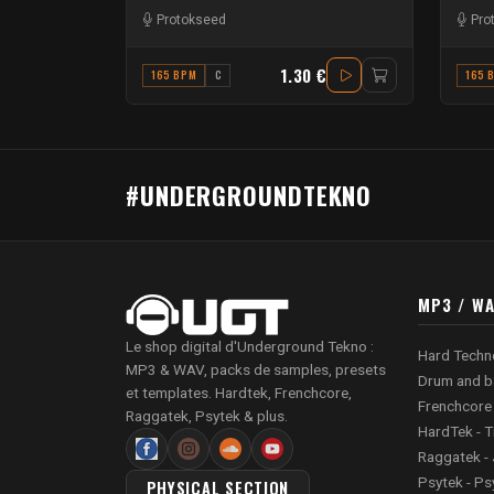
Protokseed
Pro
1.30 €
165 BPM
C
165 
#UNDERGROUNDTEKNO
MP3 / W
Le shop digital d'Underground Tekno :
Hard Techn
MP3 & WAV, packs de samples, presets
Drum and b
et templates. Hardtek, Frenchcore,
Frenchcore
Raggatek, Psytek & plus.
HardTek - T
Raggatek - 
Psytek - Ps
PHYSICAL SECTION