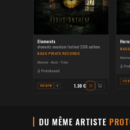
Elements
Horu
elements mountain festival 2018 anthem
BASS
BASS PIRATE RECORDS
Mental
Mental - Acid - Tribe
Pro
Protokseed
172 
1.30 €
165 BPM
C
DU MÊME ARTISTE
PROT