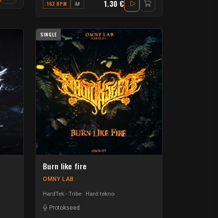
1.30 €
162 BPM
A#
SINGLE
Burn like fire
OMNY LAB
HardTek - Tribe
Hard tekno
Protokseed