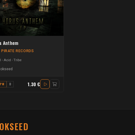
s Anthem
 PIRATE RECORDS
 - Acid - Tribe
tokseed
1.30 €
BPM
D
OKSEED