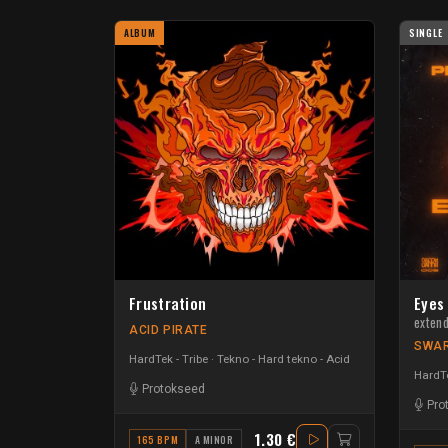
ALBUM
SINGLE
Frustration
Eyes
exten
ACID PIRATE
SWAR
HardTek - Tribe
Tekno - Hard tekno - Acid
HardTe
Protokseed
Pro
1.30 €
165 BPM
A MINOR