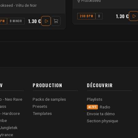
Protokseed
tokseed
-
Vêtu de Noir
1.30 €
208 BPM
D
1.30 €
BPM
B MINOR
AV
PRODUCTION
DÉCOUVRIR
o - Neo Rave
Packs de samples
Playlists
ass
Presets
Radio
LIVE
 - Hardcore
Templates
Envoie ta démo
ribe
Section physique
Jungletek
ytrance