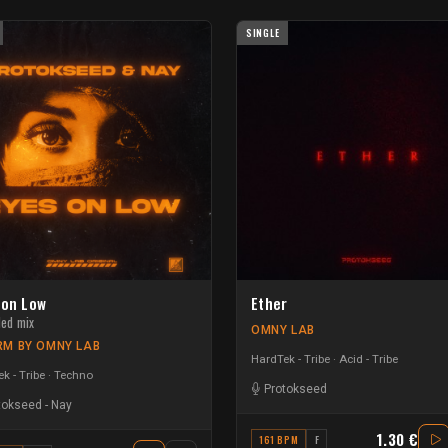
SINGLE
 on Low
Ether
ded mix
OMNY LAB
M BY OMNY LAB
HardTek - Tribe
Acid - Tribe
k - Tribe
Techno
Protokseed
tokseed
-
Nay
1.30 €
161 BPM
F