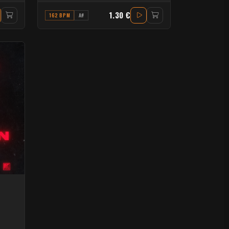
1.30 €
162 BPM
A#