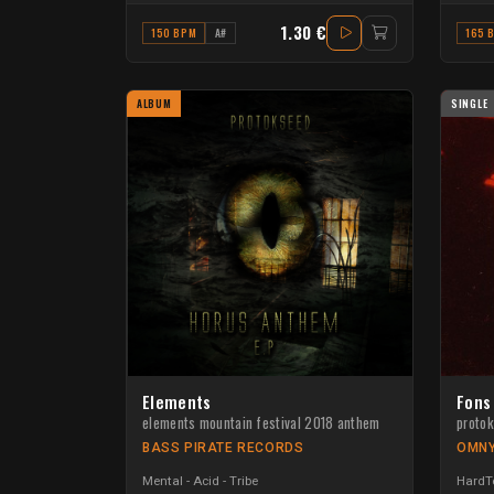
1.30 €
150 BPM
A#
165 
ALBUM
SINGLE
Elements
Fons
elements mountain festival 2018 anthem
proto
BASS PIRATE RECORDS
OMNY
Mental - Acid - Tribe
HardTe