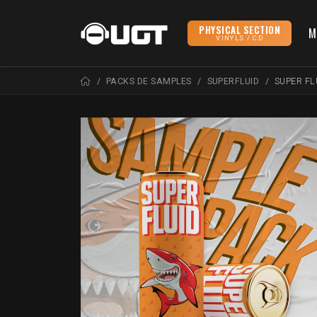
PHYSICAL SECTION
M
VINYLS / CD
PACKS DE SAMPLES
SUPERFLUID
SUPER FL