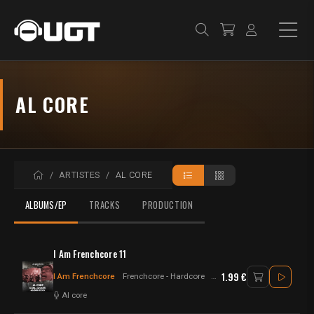
AL CORE
ACCUEIL
ARTISTES
AL CORE
ALBUMS/EP
TRACKS
PRODUCTION
I Am Frenchcore 11
1.99 €
I Am Frenchcore
Frenchcore - Hardcore
Frenchcore
Al core