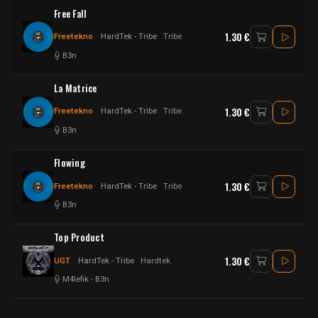
Free Fall
1.30 €
Freetekno
HardTek - Tribe
Tribe
B3n
La Matrice
1.30 €
Freetekno
HardTek - Tribe
Tribe
B3n
Flowing
1.30 €
Freetekno
HardTek - Tribe
Tribe
B3n
Top Product
1.30 €
UGT
HardTek - Tribe
Hardtek
M4lefik
-
B3n