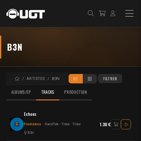
B3N
ACCUEIL
FILTRER
ARTISTES
B3N
ALBUMS/EP
TRACKS
PRODUCTION
Echoes
1.30 €
Freetekno
HardTek - Tribe
Tribe
B3n