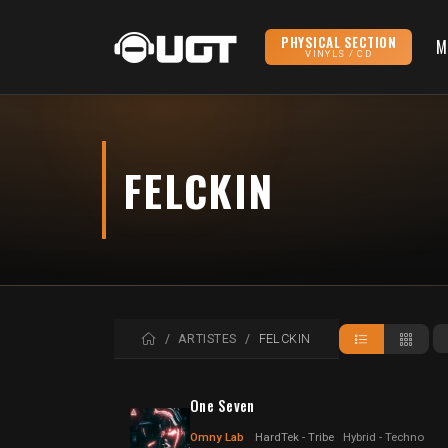
PHYSICAL SECTION
M
VINYLS / CD
FELCKIN
ACCUEIL
ARTISTES
FELCKIN
One Seven
Omny Lab
HardTek - Tribe
Hybrid - Techno