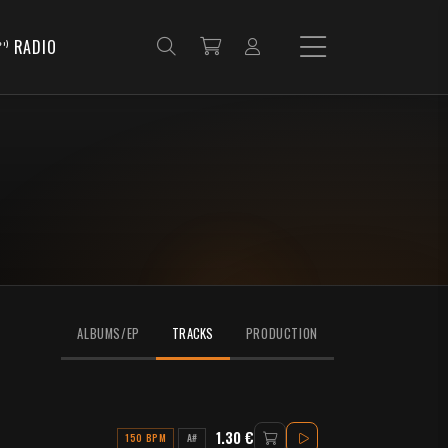
RADIO
ALBUMS/EP
TRACKS
PRODUCTION
1.30 €
150 BPM
A#