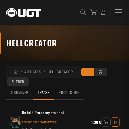
HELLCREATOR
ACCUEIL
ARTISTES
HELLCREATOR
FILTRER
ALBUMS/EP
TRACKS
PRODUCTION
Untold Prophecy
extended
1.30 €
Frenchcore Worldwide
Frenchcore - Hardcore