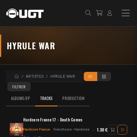
HYRULE WAR
ACCUEIL
ARTISTES
HYRULE WAR
FILTRER
ALBUMS/EP
TRACKS
PRODUCTION
Hardcore France 17 - Death Comes
1.30 €
Hardcore France
Frenchcore - Hardcore
Frenchcore