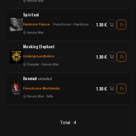
Hyrule War
Spiritual
1.30 €
Hardcore France
Frenchcore - Hardcore
Hardcore - Frenchcore
Hyrule War
Mocking Elephant
1.30 €
Undergroundtekno
Frenchcore - Hardcore
Frenchcore
Floxytek
-
Hyrule War
Doomed
extended
1.30 €
Frenchcore Worldwide
Frenchcore - Hardcore
Frenchcore
Hyrule War
-
Sefa
Total : 4