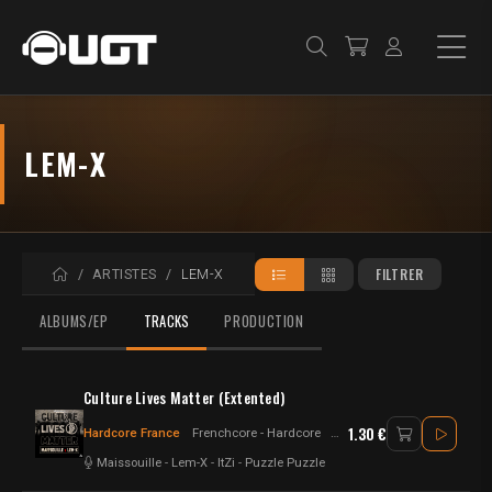
LEM-X
ACCUEIL
FILTRER
ARTISTES
LEM-X
ALBUMS/EP
TRACKS
PRODUCTION
Culture Lives Matter (Extented)
1.30 €
Hardcore France
Frenchcore - Hardcore
Hardcore
Maissouille
-
Lem-X
-
ItZi
-
Puzzle Puzzle