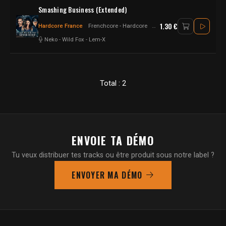
Smashing Business (Extended)
1.30 €
Hardcore France
Frenchcore - Hardcore
Hardcore
Neko
-
Wild Fox
-
Lem-X
Total : 2
ENVOIE TA DÉMO
Tu veux distribuer tes tracks ou être produit sous notre label ?
ENVOYER MA DÉMO