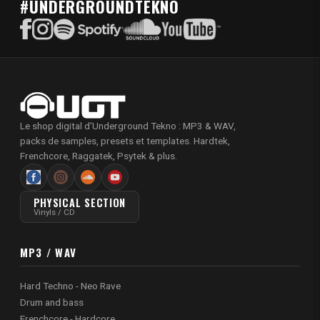
#UNDERGROUNDTEKNO
Le shop digital d'Underground Tekno : MP3 & WAV,
packs de samples, presets et templates. Hardtek,
Frenchcore, Raggatek, Psytek & plus.
PHYSICAL SECTION
Vinyls / CD
MP3 / WAV
Hard Techno - Neo Rave
Drum and bass
Frenchcore - Hardcore