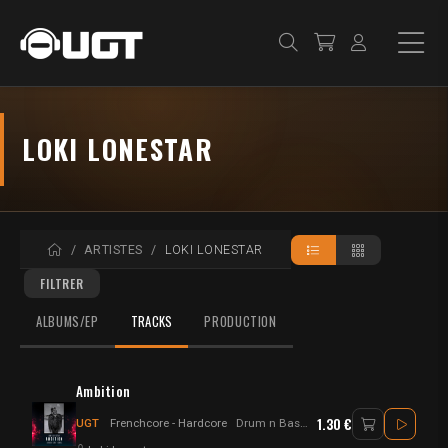
LOKI LONESTAR
ACCUEIL
ARTISTES
LOKI LONESTAR
FILTRER
ALBUMS/EP
TRACKS
PRODUCTION
Ambition
1.30 €
UGT
Frenchcore - Hardcore
Drum n Bass - Frenchcore