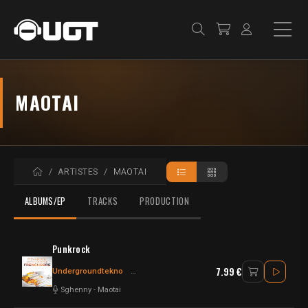
MAOTAI
ACCUEIL
ARTISTES
MAOTAI
ALBUMS/EP
TRACKS
PRODUCTION
Punkrock
7.99 €
Undergroundtekno
Frenchcore - Hardcore
Frenchcore
Sghenny
-
Maotai