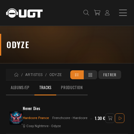
ODYZE
ACCUEIL
FILTRER
ARTISTES
ODYZE
ALBUMS/EP
TRACKS
PRODUCTION
Never Dies
1.30 €
Hardcore France
Frenchcore - Hardcore
Hardcore - Frenchcore
Cosy Nghtmre
-
Odyze