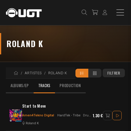
ROLAND K
ACCUEIL
FILTRER
ARTISTES
ROLAND K
ALBUMS/EP
TRACKS
PRODUCTION
Start to Move
1.30 €
Amen4Tekno Digital
HardTek - Tribe
Drum n Bass - Hardtek
Roland K