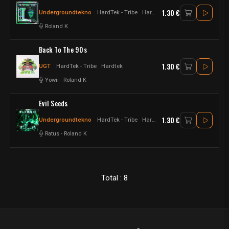
1.30 €
Undergroundtekno
HardTek - Tribe
Hardtek
Roland K
Back To The 90s
1.30 €
UGT
HardTek - Tribe
Hardtek
Yowii
-
Roland K
Evil Seeds
1.30 €
Undergroundtekno
HardTek - Tribe
Hardtek
Ratus
-
Roland K
Total : 8