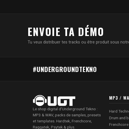
ENVOIE TA DÉMO
Tu veux distribuer tes tracks ou être produit sous notre
#UNDERGROUNDTEKNO
MP3 / W
Le shop digital d'Underground Tekno :
Hard Techn
MP3 & WAV, packs de samples, presets
Drum and b
et templates. Hardtek, Frenchcore,
Frenchcore
Raggatek, Psytek & plus.