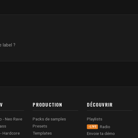
 label ?
AV
PRODUCTION
DÉCOUVRIR
o - Neo Rave
Packs de samples
Playlists
ass
Presets
Radio
LIVE
 - Hardcore
Templates
Envoie ta démo