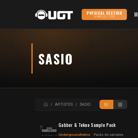
PHYSICAL SECTION
M
VINYLS / CD
SASIO
ACCUEIL
ARTISTES
SASIO
Gabber & Tekno Sample Pack
Undergroundtekno
Packs de samples