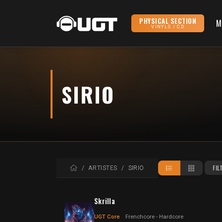
PHYSICAL SECTION
M
VINYLS / CD
SIRIO
ACCUEIL
FIL
ARTISTES
SIRIO
Skrilla
UGT Core
Frenchcore - Hardcore