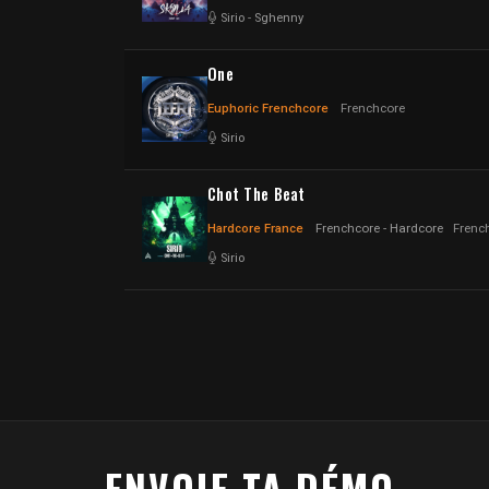
Sirio
-
Sghenny
One
Euphoric Frenchcore
Frenchcore
Sirio
Chot The Beat
Hardcore France
Frenchcore - Hardcore
Frenc
Sirio
ENVOIE TA DÉMO