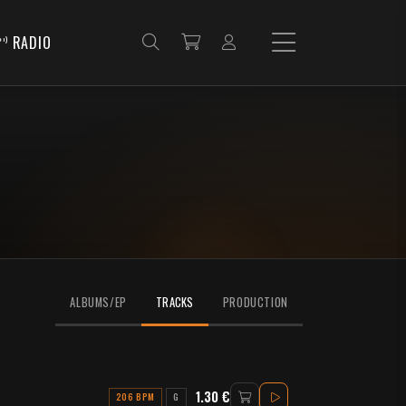
RADIO
ALBUMS/EP
TRACKS
PRODUCTION
1.30 €
206 BPM
G