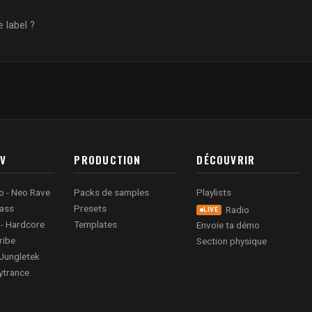
 label ?
AV
PRODUCTION
DÉCOUVRIR
o - Neo Rave
Packs de samples
Playlists
ass
Presets
Radio
LIVE
 - Hardcore
Templates
Envoie ta démo
ribe
Section physique
Jungletek
ytrance