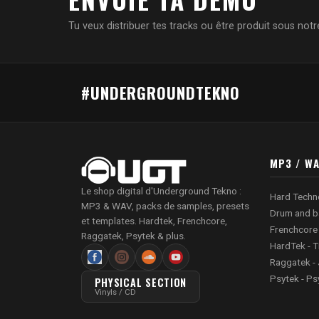
Tu veux distribuer tes tracks ou être produit sous notre
#UNDERGROUNDTEKNO
MP3 / W
Le shop digital d'Underground Tekno :
Hard Techn
MP3 & WAV, packs de samples, presets
Drum and b
et templates. Hardtek, Frenchcore,
Frenchcore
Raggatek, Psytek & plus.
HardTek - T
Raggatek - 
Psytek - Ps
PHYSICAL SECTION
Vinyls / CD