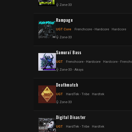
Zone-33
Rampage
UGT Core
Frenchcore - Hardcore
Hardcore
Zone-33
Samuraï Bass
UGT
Frenchcore - Hardcore
Hardcore - French
Zone-33
-
Aksys
Deathmatch
UGT
HardTek - Tribe
Hardtek
Zone-33
Digital Disaster
UGT
HardTek - Tribe
Hardtek