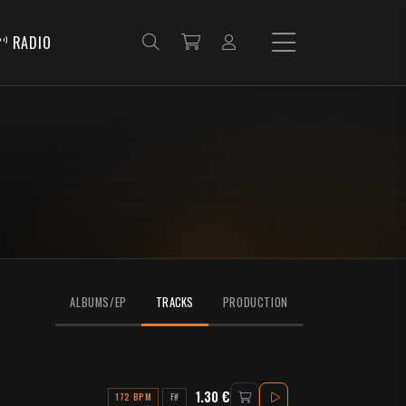
RADIO
ALBUMS/EP
TRACKS
PRODUCTION
1.30 €
172 BPM
F#