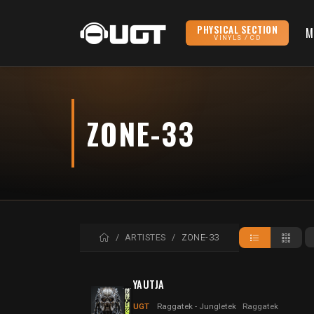
PHYSICAL SECTION
M
VINYLS / CD
ZONE-33
ACCUEIL
ARTISTES
ZONE-33
YAUTJA
UGT
Raggatek - Jungletek
Raggatek