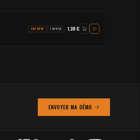
1.30 €
190 BPM
F MINOR
ENVOYER MA DÉMO