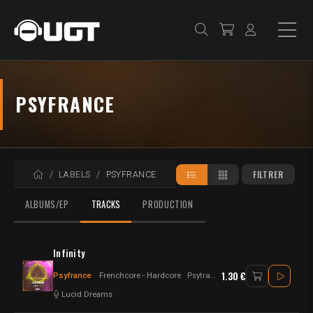
PSYFRANCE
ACCUEIL
FILTRER
LABELS
PSYFRANCE
ALBUMS/EP
TRACKS
PRODUCTION
Infinity
1.30 €
Psyfrance
Frenchcore - Hardcore
Psytrance
Lucid Dreams