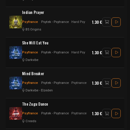
Indian Prayer
1.30 €
Psyfrance
Psytek - Psytrance
Hard Psy
BS Origins
She Will Eat You
1.30 €
Psyfrance
Psytek - Psytrance
Hard Psy
Darkvibe
Mind Breaker
1.30 €
Psyfrance
Psytek - Psytrance
Psytrance
Darkvibe
-
Elzeden
The Zugu Dance
1.30 €
Psyfrance
Psytek - Psytrance
Psytrance
Creeds