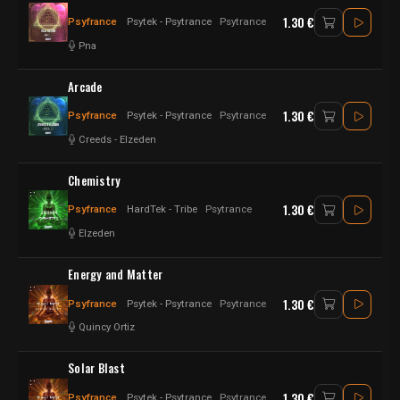
1.30 €
Psyfrance
Psytek - Psytrance
Psytrance
Pna
Arcade
1.30 €
Psyfrance
Psytek - Psytrance
Psytrance
Creeds
-
Elzeden
Chemistry
1.30 €
Psyfrance
HardTek - Tribe
Psytrance
Elzeden
Energy and Matter
1.30 €
Psyfrance
Psytek - Psytrance
Psytrance
Quincy Ortiz
Solar Blast
1.30 €
Psyfrance
Psytek - Psytrance
Psytrance