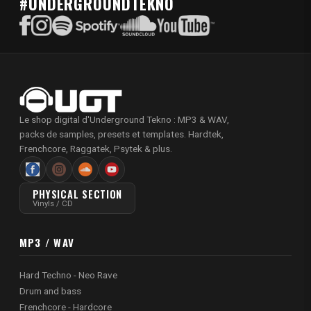
#UNDERGROUNDTEKNO
Le shop digital d'Underground Tekno : MP3 & WAV,
packs de samples, presets et templates. Hardtek,
Frenchcore, Raggatek, Psytek & plus.
PHYSICAL SECTION
Vinyls / CD
MP3 / WAV
Hard Techno - Neo Rave
Drum and bass
Frenchcore - Hardcore