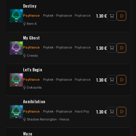
Destiny
1.30 €
Psyfrance
Psytek - Psytrance
Psytrance
Rem-X
My Ghost
1.30 €
Psyfrance
Psytek - Psytrance
Psytrance
Creeds
Let's Begin
1.30 €
Psyfrance
Psytek - Psytrance
Psytrance
Dokounta
Annihilation
1.30 €
Psyfrance
Psytek - Psytrance
Hard Psy
Shadow Remington
-
Hexos
Wuzu