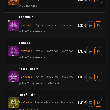
Quincy Ortiz
The Mimic
1.30 €
Psyfrance
Psytek - Psytrance
Psytrance
The Trancemancer
Amnesia
1.30 €
Psyfrance
Psytek - Psytrance
Psytrance
The Trancemancer
Space Raiders
1.30 €
Psyfrance
Psytek - Psytrance
Psytrance
The Trancemancer
-
Qhemist
Love & Hate
1.30 €
Psyfrance
Psytek - Psytrance
Psytrance
Lethyx Nekuia