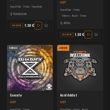
UGT
HardTek - Tribe
Hardtek
HardTek - Tribe
Relakztek
Tekno - Acid - Tribe
Alifer
1.30 €
190 BPM
C MINOR
1.30 €
160 BPM
EM
SINGLE
ALBUM
Execute
Acid Addict
UGT
UGT
HardTek - Tribe
HardTek - Tribe
Acid