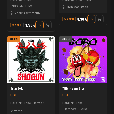
Hardtek - Tribe
Pitch Mad Attak
Binary Asymmetrix
1.30 €
140 BPM
F MINOR
1.30 €
127 BPM
F
ALBUM
SINGLE
Traptek
YGM Hypnotize
UGT
UGT
HardTek - Tribe
Hardtek
HardTek - Tribe
Hardcore - Hybrid
Aksys