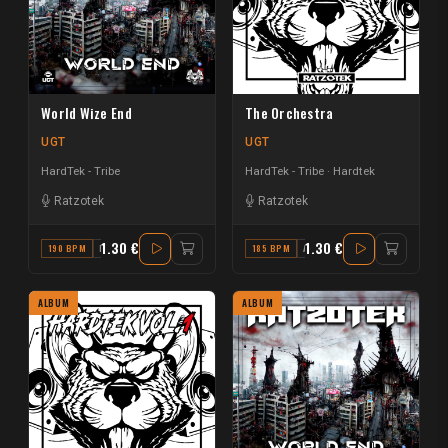
World Wize End
The Orchestra
UGT
UGT
HardTek - Tribe
HardTek - Tribe
Hardtek
Ratzotek
Ratzotek
1.30 €
1.30 €
190 BPM
B
185 BPM
A#
ALBUM
ALBUM