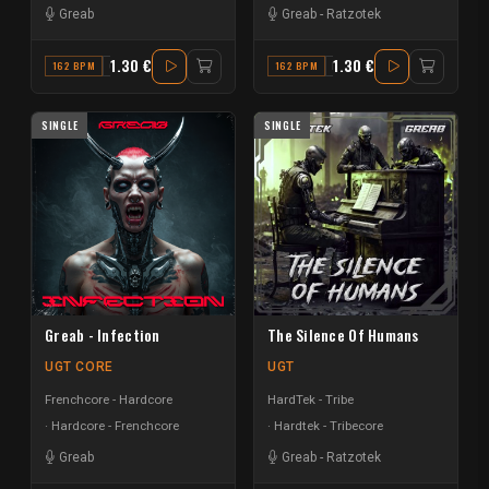
Greab
Greab
-
Ratzotek
1.30 €
1.30 €
162 BPM
C MINOR
162 BPM
E
SINGLE
SINGLE
Greab - Infection
The Silence Of Humans
UGT CORE
UGT
Frenchcore - Hardcore
HardTek - Tribe
Hardcore - Frenchcore
Hardtek - Tribecore
Greab
Greab
-
Ratzotek