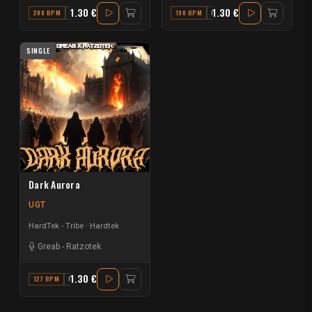
1.30 €
1.30 €
200 BPM
C#
190 BPM
F#
SINGLE
Dark Aurora
UGT
HardTek - Tribe
Hardtek
Greab
-
Ratzotek
1.30 €
127 BPM
F