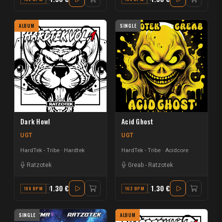
ALBUM
SINGLE
Dark Howl
Acid Ghost
UGT
UGT
HardTek - Tribe
Hardtek
HardTek - Tribe
Acidcore
Ratzotek
Greab
-
Ratzotek
1.30 €
1.30 €
188 BPM
F#
162 BPM
E
SINGLE
ALBUM