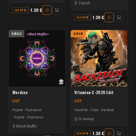
Ziqooh
1.30 €
190 BPM
G
1.30 €
162 BPM
G#
SINGLE
ALBUM
Merdian
Vitamine C-2020 Edit
UGT
UGT
Psytek - Psytrance
HardTek - Tribe
Hardtek
Psytek - Psytrance
Dr looney
Black Muffin
1.30 €
220 BPM
A MINOR