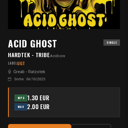
ACID GHOST
SINGLE
HARDTEK - TRIBE
Acidcore
UGT
LABEL
Greab
-
Ratzotek
Sortie : 06/10/2025
1.30 EUR
MP3
2.00 EUR
WAV