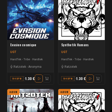
Evasion cosmique
Synthetik Humans
UGT
UGT
HardTek - Tribe
Hardtek
HardTek - Tribe
Hardtek
Ratzotek
-
Anonyma
Ratzotek
1.30 €
1.30 €
194 BPM
G#
194 BPM
F#
ALBUM
ALBUM