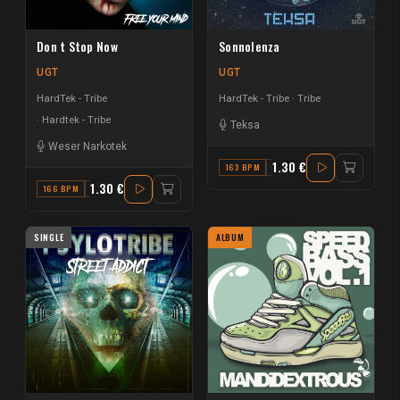
Don t Stop Now
Sonnolenza
UGT
UGT
HardTek - Tribe
HardTek - Tribe
Tribe
Hardtek - Tribe
Teksa
Weser Narkotek
1.30 €
163 BPM
G# MAJOR
1.30 €
166 BPM
D
SINGLE
ALBUM