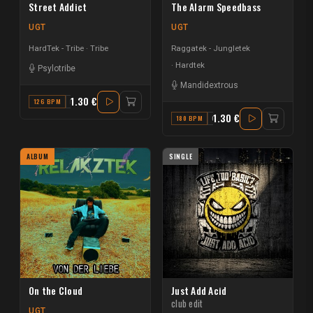
Street Addict
The Alarm Speedbass
UGT
UGT
HardTek - Tribe
Tribe
Raggatek - Jungletek
Hardtek
Psylotribe
Mandidextrous
1.30 €
126 BPM
B
1.30 €
180 BPM
C#
ALBUM
SINGLE
On the Cloud
Just Add Acid
club edit
UGT