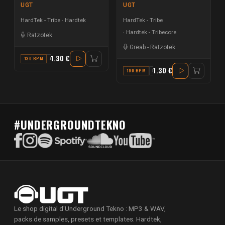
UGT
UGT
HardTek - Tribe
Hardtek
HardTek - Tribe
Hardtek - Tribecore
Ratzotek
Greab
-
Ratzotek
1.30 €
130 BPM
A
1.30 €
190 BPM
F#
#UNDERGROUNDTEKNO
Le shop digital d'Underground Tekno : MP3 & WAV,
packs de samples, presets et templates. Hardtek,