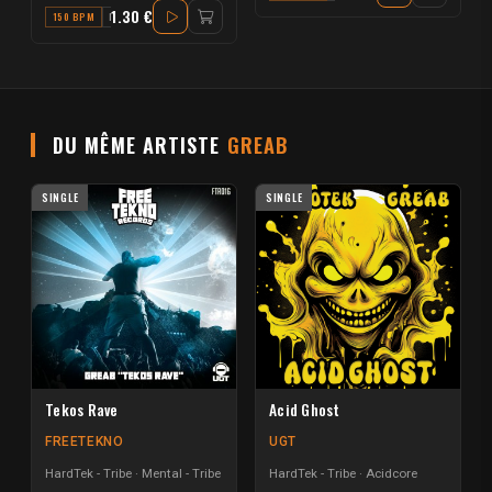
1.30 €
150 BPM
F#
DU MÊME ARTISTE
GREAB
SINGLE
SINGLE
Tekos Rave
Acid Ghost
FREETEKNO
UGT
HardTek - Tribe
Mental - Tribe
HardTek - Tribe
Acidcore