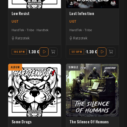
Low Resist
Last Infection
UGT
UGT
HardTek - Tribe
Hardtek
HardTek - Tribe
Ratzotek
Ratzotek
1.30 €
1.30 €
186 BPM
D#
127 BPM
G#
ALBUM
SINGLE
Some Drugs
The Silence Of Humans