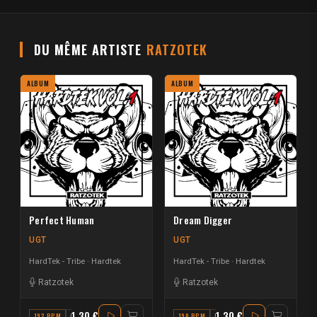
DU MÊME ARTISTE
RATZOTEK
ALBUM
ALBUM
Perfect Human
Dream Digger
UGT
UGT
HardTek - Tribe
Hardtek
HardTek - Tribe
Hardtek
Ratzotek
Ratzotek
1.30 €
1.30 €
192 BPM
G
190 BPM
F