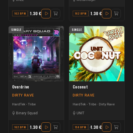
1.30 €
1.30 €
162 BPM
F
162 BPM
A#
SINGLE
SINGLE
Overdrive
Coconut
DIRTY RAVE
DIRTY RAVE
HardTek - Tribe
HardTek - Tribe
Dirty Rave
Binary Squad
UNIT
1.30 €
1.30 €
162 BPM
F#
150 BPM
A# MINOR