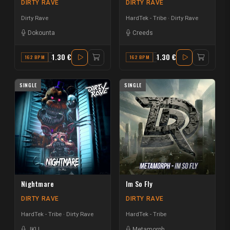
DIRTY RAVE
DIRTY RAVE
Dirty Rave
HardTek - Tribe
Dirty Rave
Dokounta
Creeds
1.30 €
1.30 €
162 BPM
A#
162 BPM
A#
SINGLE
SINGLE
Nightmare
Im So Fly
DIRTY RAVE
DIRTY RAVE
HardTek - Tribe
Dirty Rave
HardTek - Tribe
JKLL
Metamorph