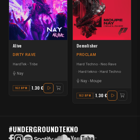
Alive
Demolisher
DIRTY RAVE
PROCLAM
HardTek - Tribe
Hard Techno - Neo Rave
Hard tekno - Hard Techno
Nay
Nay
-
Moupe
1.30 €
162 BPM
A
1.30 €
162 BPM
A#
#UNDERGROUNDTEKNO