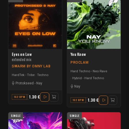
Eyes on Low
You Know
extended mix
PROCLAM
SWARM BY OMNY LAB
Hard Techno - Neo Rave
HardTek - Tribe
Techno
Hybrid - Hard Techno
Protokseed
-
Nay
Nay
1.30 €
162 BPM
G#
1.30 €
162 BPM
F
SINGLE
SINGLE