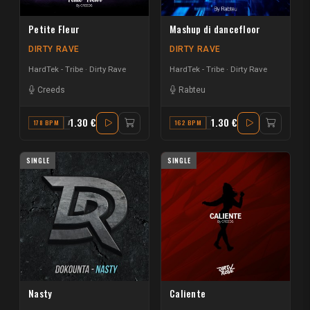
Petite Fleur
Mashup di dancefloor
DIRTY RAVE
DIRTY RAVE
HardTek - Tribe
Dirty Rave
HardTek - Tribe
Dirty Rave
Creeds
Rabteu
1.30 €
1.30 €
178 BPM
A#
162 BPM
F
SINGLE
SINGLE
Nasty
Caliente