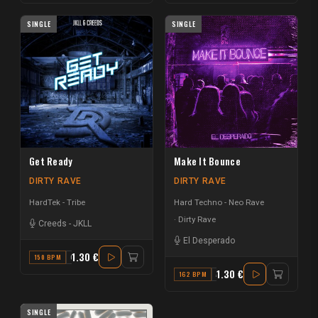
SINGLE
SINGLE
Get Ready
Make It Bounce
DIRTY RAVE
DIRTY RAVE
HardTek - Tribe
Hard Techno - Neo Rave
Dirty Rave
Creeds
-
JKLL
El Desperado
1.30 €
150 BPM
G
1.30 €
162 BPM
A
SINGLE