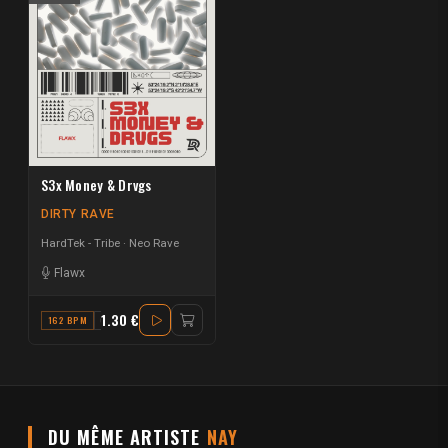
S3x Money & Drvgs
DIRTY RAVE
HardTek - Tribe
Neo Rave
Flawx
1.30 €
162 BPM
G#
DU MÊME ARTISTE
NAY