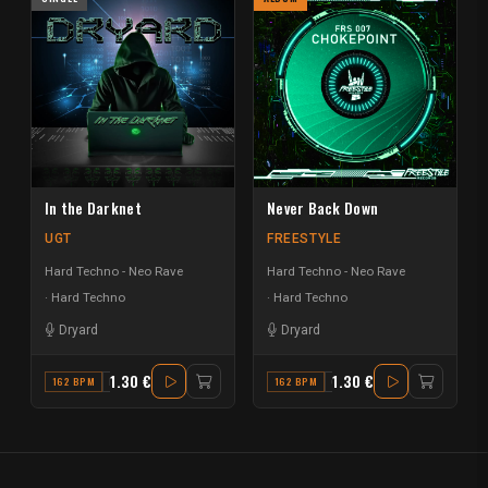
In the Darknet
Never Back Down
UGT
FREESTYLE
Hard Techno - Neo Rave
Hard Techno - Neo Rave
Hard Techno
Hard Techno
Dryard
Dryard
1.30 €
1.30 €
162 BPM
F MINOR
162 BPM
G