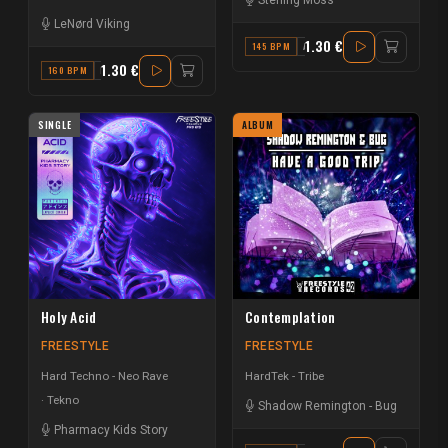
LeNørd Viking
1.30 €
145 BPM
A#
1.30 €
160 BPM
F# MAJOR
SINGLE
ALBUM
Holy Acid
Contemplation
FREESTYLE
FREESTYLE
Hard Techno - Neo Rave
HardTek - Tribe
Tekno
Shadow Remington
-
Bug
Pharmacy Kids Story