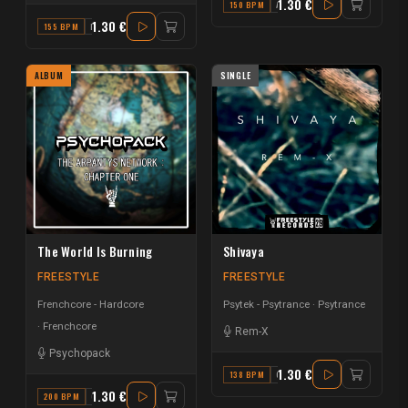
1.30 €
150 BPM
A
1.30 €
155 BPM
F
ALBUM
SINGLE
The World Is Burning
Shivaya
FREESTYLE
FREESTYLE
Frenchcore - Hardcore
Psytek - Psytrance
Psytrance
Frenchcore
Rem-X
Psychopack
1.30 €
138 BPM
C
1.30 €
200 BPM
C