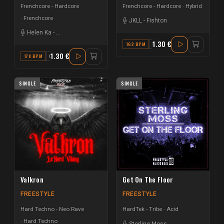
Frenchcore - Hardcore
Frenchcore - Hardcore
Hybrid
Frenchcore
JKLL
-
Fishton
Helen Ka
-
Creeds | Hardside
1.30 €
162 BPM
E
1.30 €
178 BPM
G
SINGLE
SINGLE
Valkron
Get On The Floor
FREESTYLE
FREESTYLE
Hard Techno - Neo Rave
HardTek - Tribe
Acid
Hard Techno
Sterling Moss