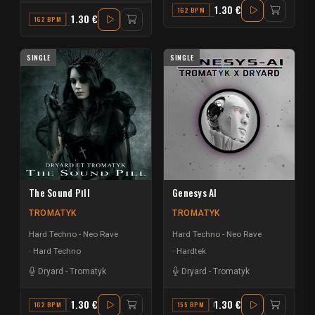
1.30 €
162 BPM
G
1.30 €
162 BPM
G MINOR
SINGLE
SINGLE
The Sound Pill
Genesys AI
TROMATYK
TROMATYK
Hard Techno - Neo Rave
Hard Techno - Neo Rave
Hard Techno
Hardtek
Dryard
-
Tromatyk
Dryard
-
Tromatyk
1.30 €
1.30 €
162 BPM
G
155 BPM
F