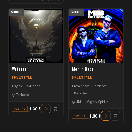
SINGLE
SINGLE
Witness
Men In Bass
FREESTYLE
FREESTYLE
Psytek - Psytrance
Frenchcore - Hardcore
Dirty Rave
Farfacid
JKLL
-
Mighty Spiritz
1.30 €
165 BPM
G
1.30 €
162 BPM
F