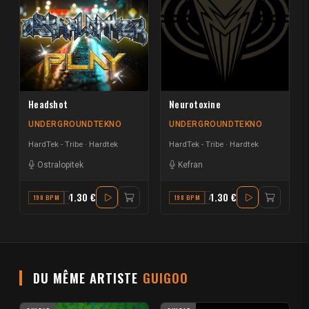
Headshot
Neurotoxine
UNDERGROUNDTEKNO
UNDERGROUNDTEKNO
HardTek - Tribe
Hardtek
HardTek - Tribe
Hardtek
Ostralopitek
Kefran
1.30 €
1.30 €
190 BPM
C
198 BPM
A
DU MÊME ARTISTE
GUIGOO