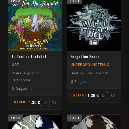
SINGLE
SINGLE
La Teuf du Farfadet
Forgotten Sound
UGT
UNDERGROUNDTEKNO
Psytek - Psytrance
HardTek - Tribe
Hardtek
Trancecore
Guigoo
Guigoo
-
Mat Weasel busters
-
Farfaders
1.30 €
200 BPM
G#
1.30 €
162 BPM
G# MINOR
SINGLE
SINGLE