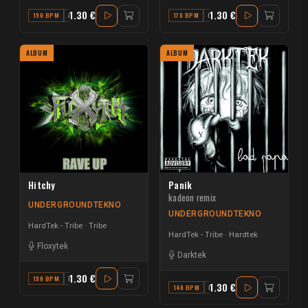
1.30 €
1.30 €
190 BPM
A#
178 BPM
G
ALBUM
ALBUM
Hitchy
Panik
kadeon remix
UNDERGROUNDTEKNO
UNDERGROUNDTEKNO
HardTek - Tribe
Tribe
HardTek - Tribe
Hardtek
Floxytek
Darktek
1.30 €
190 BPM
B
1.30 €
140 BPM
B