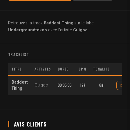
Retrouvez la track
Baddest Thing
sur le label
Undergroundtekno
avec l'artiste
Guigoo
TRACKLIST
TITRE
ARTISTES
DURÉE
BPM
TONALITÉ
Baddest
00:05:06
127
G#
Guigoo
Thing
AVIS CLIENTS