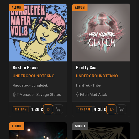
ALBUM
ALBUM
Rest In Peace
Pretty Sax
UNDERGROUNDTEKNO
UNDERGROUNDTEKNO
Raggatek - Jungletek
HardTek - Tribe
T-Menace
-
Savage States
Pitch Mad Attak
1.30 €
1.30 €
190 BPM
A#
185 BPM
F# MINOR
ALBUM
SINGLE