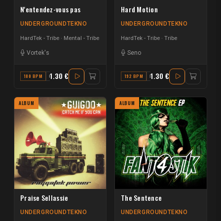
N'entendez-vous pas
Hard Motion
UNDERGROUNDTEKNO
UNDERGROUNDTEKNO
HardTek - Tribe
Mental - Tribe
HardTek - Tribe
Tribe
Vortek's
Seno
1.30 €
1.30 €
180 BPM
C#
192 BPM
B MINOR
ALBUM
ALBUM
Praise Sellassie
The Sentence
UNDERGROUNDTEKNO
UNDERGROUNDTEKNO