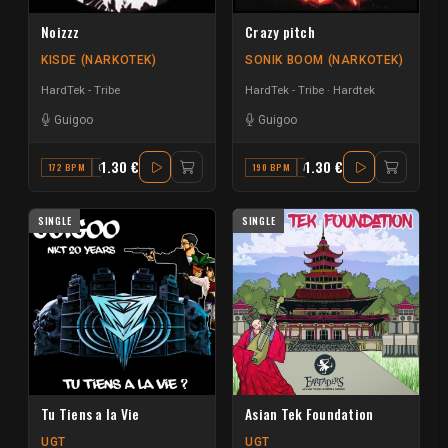
Noizzz
Crazy pitch
KISDE (NARKOTEK)
SONIK BOOM (NARKOTEK)
HardTek - Tribe
HardTek - Tribe
Hardtek
Guigoo
Guigoo
1.30 €
1.30 €
172 BPM
G
190 BPM
A
SINGLE
SINGLE
Tu Tiens a la Vie
Asian Tek Foundation
UGT
UGT