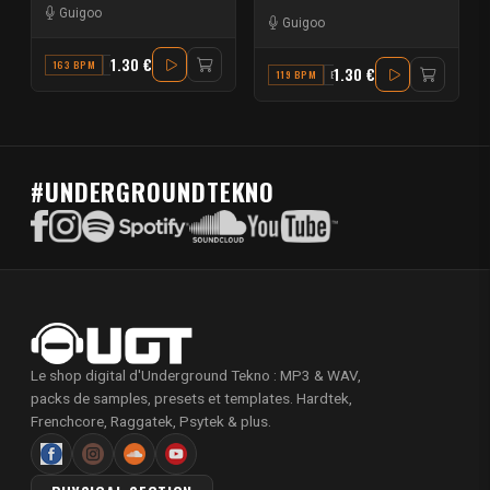
Guigoo
Guigoo
1.30 €
163 BPM
G#
1.30 €
119 BPM
B
#UNDERGROUNDTEKNO
Le shop digital d'Underground Tekno : MP3 & WAV,
packs de samples, presets et templates. Hardtek,
Frenchcore, Raggatek, Psytek & plus.