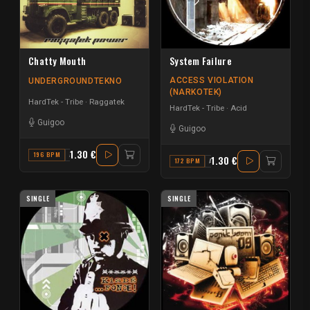
Chatty Mouth
System Failure
ACCESS VIOLATION
UNDERGROUNDTEKNO
(NARKOTEK)
HardTek - Tribe
Raggatek
HardTek - Tribe
Acid
Guigoo
Guigoo
1.30 €
196 BPM
A#
1.30 €
172 BPM
A#
SINGLE
SINGLE