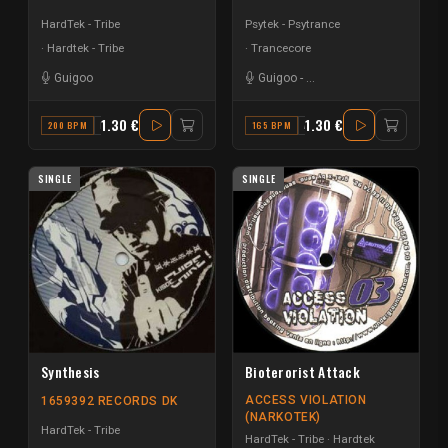
HardTek - Tribe
Psytek - Psytrance
Hardtek - Tribe
Trancecore
Guigoo
Guigoo
-
Mat Weasel busters
-
Far
1.30 €
1.30 €
200 BPM
D
165 BPM
A# MINOR
SINGLE
SINGLE
Synthesis
Bioterorist Attack
ACCESS VIOLATION
1659392 RECORDS DK
(NARKOTEK)
HardTek - Tribe
HardTek - Tribe
Hardtek