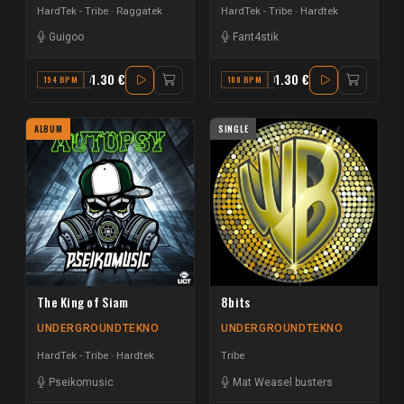
HardTek - Tribe
Raggatek
HardTek - Tribe
Hardtek
Guigoo
Fant4stik
1.30 €
1.30 €
194 BPM
A#
180 BPM
F
ALBUM
SINGLE
The King of Siam
8bits
UNDERGROUNDTEKNO
UNDERGROUNDTEKNO
HardTek - Tribe
Hardtek
Tribe
Pseikomusic
Mat Weasel busters