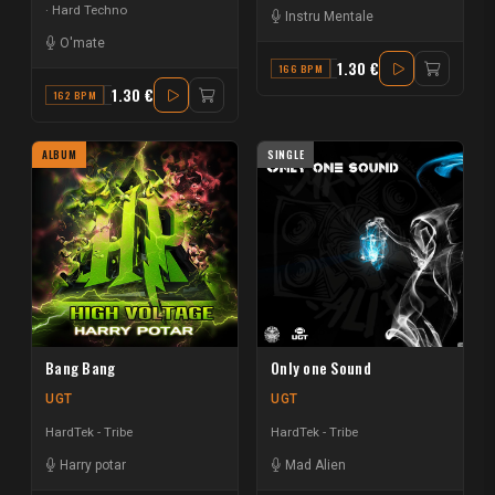
Hard Techno
Instru Mentale
O'mate
1.30 €
166 BPM
C#
1.30 €
162 BPM
G MAJOR
ALBUM
SINGLE
Bang Bang
Only one Sound
UGT
UGT
HardTek - Tribe
HardTek - Tribe
Harry potar
Mad Alien