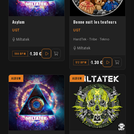
Asylum
Bonne nuit les teufeurs
UGT
UGT
HardTek - Tribe
Tekno
Miltatek
Miltatek
1.30 €
190 BPM
F
1.30 €
172 BPM
G MINOR
ALBUM
ALBUM