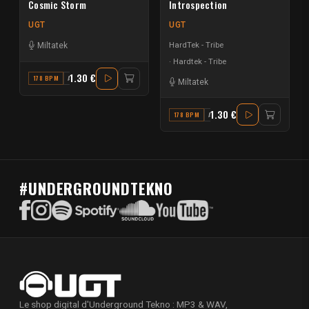
Cosmic Storm
Introspection
UGT
UGT
HardTek - Tribe
Miltatek
Hardtek - Tribe
1.30 €
178 BPM
A#
Miltatek
1.30 €
178 BPM
A#
#UNDERGROUNDTEKNO
Le shop digital d'Underground Tekno : MP3 & WAV,