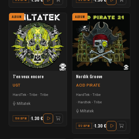
ALBUM
ALBUM
T'en veux encore
Nordik Groove
UGT
ACID PIRATE
HardTek - Tribe
Tribe
HardTek - Tribe
Hardtek - Tribe
Miltatek
Miltatek
1.30 €
190 BPM
D
1.30 €
172 BPM
G