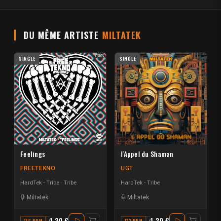
DU MÊME ARTISTE
MILTATEK
SINGLE
SINGLE
Feelings
l'Appel du Shaman
FREETEKNO
UGT
HardTek - Tribe
Tribe
HardTek - Tribe
Miltatek
Miltatek
1.30 €
1.30 €
176 BPM
G#
172 BPM
A#