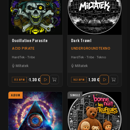
Oscillation Parasite
Dark Travel
ACID PIRATE
UNDERGROUNDTEKNO
HardTek - Tribe
HardTek - Tribe
Tekno
Miltatek
Miltatek
1.30 €
1.30 €
172 BPM
G#
162 BPM
A# MINOR
ALBUM
SINGLE