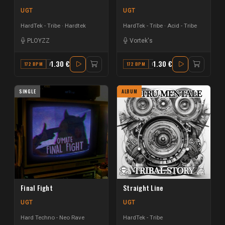
UGT
UGT
HardTek - Tribe
Hardtek
HardTek - Tribe
Acid - Tribe
PLOYZZ
Vortek's
1.30 €
1.30 €
172 BPM
A#
172 BPM
G# MINOR
SINGLE
ALBUM
Final Fight
Straight Line
UGT
UGT
Hard Techno - Neo Rave
HardTek - Tribe