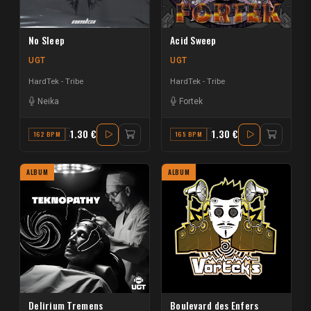
No Sleep
Acid Sweep
UGT
UGT
HardTek - Tribe
HardTek - Tribe
Neika
Fortek
1.30 €
1.30 €
162 BPM
A#
165 BPM
F
ALBUM
ALBUM
Delirium Tremens
Boulevard des Enfers