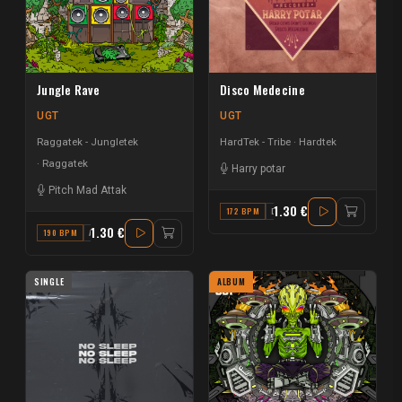
Jungle Rave
Disco Medecine
UGT
UGT
Raggatek - Jungletek
HardTek - Tribe
Hardtek
Raggatek
Harry potar
Pitch Mad Attak
1.30 €
172 BPM
D#
1.30 €
190 BPM
A
SINGLE
ALBUM