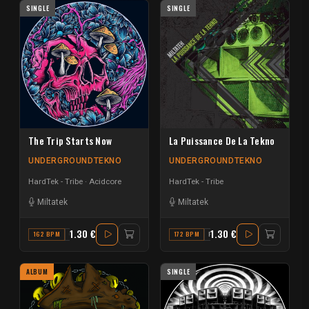
SINGLE
SINGLE
The Trip Starts Now
La Puissance De La Tekno
UNDERGROUNDTEKNO
UNDERGROUNDTEKNO
HardTek - Tribe
Acidcore
HardTek - Tribe
Miltatek
Miltatek
1.30 €
1.30 €
162 BPM
G MAJOR
172 BPM
F
ALBUM
SINGLE