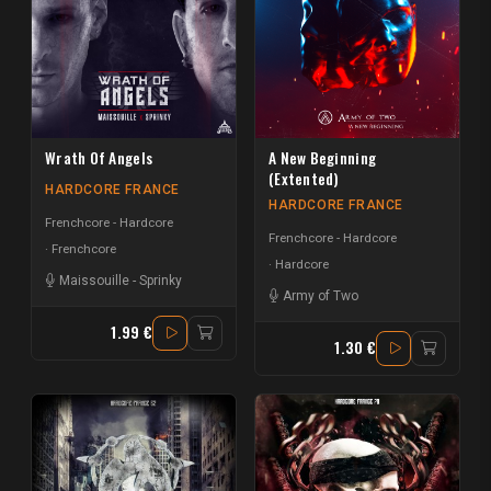
Wrath Of Angels
A New Beginning
(Extented)
HARDCORE FRANCE
HARDCORE FRANCE
Frenchcore - Hardcore
Frenchcore - Hardcore
Frenchcore
Hardcore
Maissouille
-
Sprinky
Army of Two
1.99 €
1.30 €