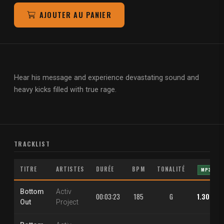
AJOUTER AU PANIER
Hear his message and experience devastating sound and
heavy kicks filled with true rage.
TRACKLIST
TITRE
ARTISTES
DURÉE
BPM
TONALITÉ
MP3
Bottom
Activ
00:03:23
185
G
1.30 €
Out
Project