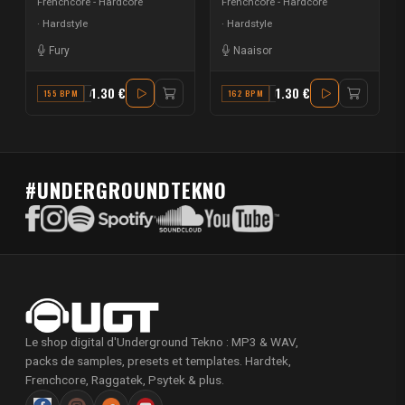
Frenchcore - Hardcore
Frenchcore - Hardcore
Hardstyle
Hardstyle
Fury
Naaisor
1.30 €
1.30 €
155 BPM
A
162 BPM
F#
#UNDERGROUNDTEKNO
Le shop digital d'Underground Tekno : MP3 & WAV,
packs de samples, presets et templates. Hardtek,
Frenchcore, Raggatek, Psytek & plus.