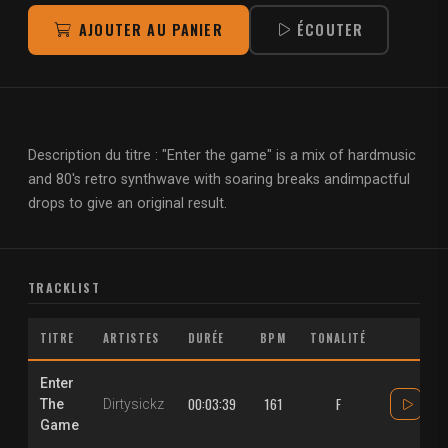
AJOUTER AU PANIER
ÉCOUTER
Description du titre : "Enter the game" is a mix of hardmusic
and 80's retro synthwave with soaring breaks andimpactful
drops to give an original result.
TRACKLIST
TITRE
ARTISTES
DURÉE
BPM
TONALITÉ
Enter
00:03:39
161
F
The
Dirtysickz
Game