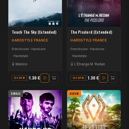
Touch The Sky (Extended)
The Pisslord (Extended)
HARDSTYLE FRANCE
HARDSTYLE FRANCE
Frenchcore - Hardcore
Frenchcore - Hardcore
Hardstyle
Hardstyle
Menino
L'Étrange M. Redan
1.30 €
1.30 €
154 BPM
C# MAJOR
162 BPM
C
SINGLE
ALBUM