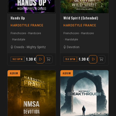
Hands Up
Wild Spirit (Extended)
HARDSTYLE FRANCE
HARDSTYLE FRANCE
Frenchcore - Hardcore
Frenchcore - Hardcore
Hardstyle
Hardstyle
Creeds
-
Mighty Spiritz
Devotion
1.30 €
1.30 €
162 BPM
G MINOR
150 BPM
C
ALBUM
ALBUM