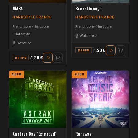
NMSA
Breakthrough
HARDSTYLE FRANCE
HARDSTYLE FRANCE
Frenchcore - Hardcore
Frenchcore - Hardcore
Hardstyle
Watremez
Devotion
1.30 €
152 BPM
F
1.30 €
150 BPM
A
ALBUM
ALBUM
Another Day (Extended)
Runaway