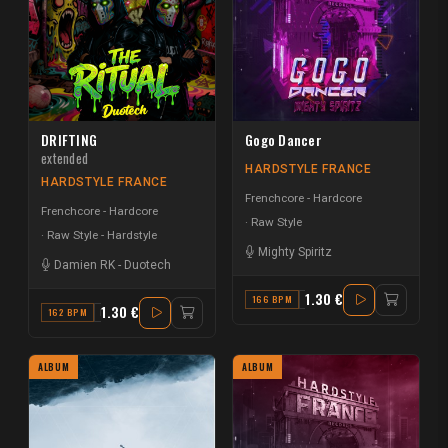
DRIFTING
Gogo Dancer
extended
HARDSTYLE FRANCE
HARDSTYLE FRANCE
Frenchcore - Hardcore
Frenchcore - Hardcore
Raw Style
Raw Style - Hardstyle
Mighty Spiritz
Damien RK
-
Duotech
1.30 €
166 BPM
A MINOR
1.30 €
162 BPM
D
ALBUM
ALBUM