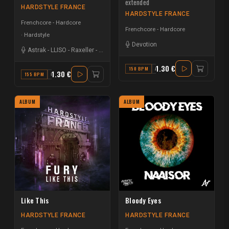
extended
HARDSTYLE FRANCE
HARDSTYLE FRANCE
Frenchcore - Hardcore
Frenchcore - Hardcore
Hardstyle
Devotion
Astrak
-
LLISO
-
Raxeller
-
Dj Dextro
-
Tamahata
1.30 €
150 BPM
A
1.30 €
155 BPM
C
ALBUM
ALBUM
Like This
Bloody Eyes
HARDSTYLE FRANCE
HARDSTYLE FRANCE