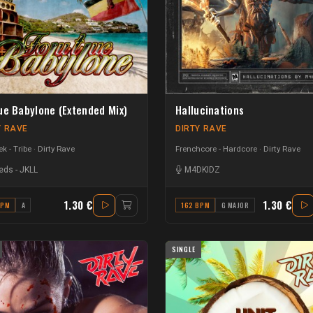
ue Babylone (Extended Mix)
Hallucinations
Y RAVE
DIRTY RAVE
k - Tribe
Dirty Rave
Frenchcore - Hardcore
Dirty Rave
eds
-
JKLL
M4DKIDZ
1.30 €
1.30 €
BPM
A
162 BPM
G MAJOR
SINGLE