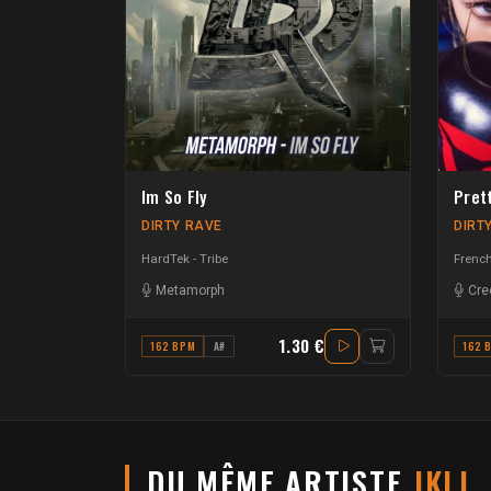
Im So Fly
Pret
DIRTY RAVE
DIRT
HardTek - Tribe
French
Metamorph
Cre
1.30 €
162 BPM
A#
162 
DU MÊME ARTISTE
JKLL