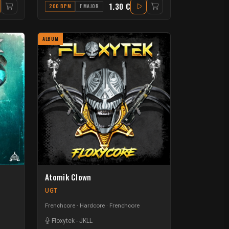
1.30 €
200 BPM
F MAJOR
ALBUM
Atomik Clown
UGT
Frenchcore - Hardcore
Frenchcore
Floxytek
-
JKLL