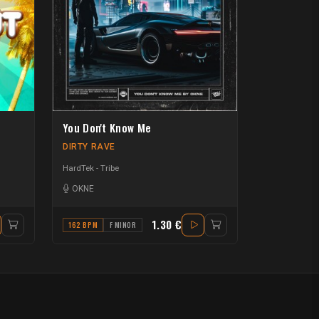
You Don't Know Me
DIRTY RAVE
HardTek - Tribe
OKNE
1.30 €
162 BPM
F MINOR