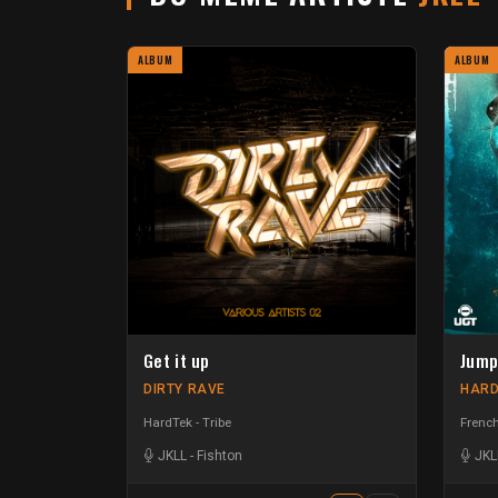
ALBUM
ALBUM
Get it up
Jump
DIRTY RAVE
HARD
HardTek - Tribe
French
JKLL
-
Fishton
JKL