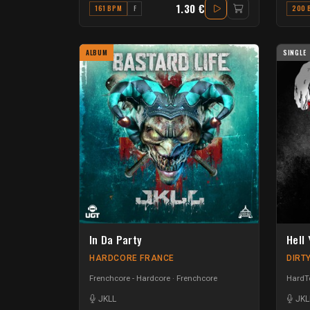
1.30 €
161 BPM
F
200 
ALBUM
SINGLE
In Da Party
Hell
HARDCORE FRANCE
DIRT
Frenchcore - Hardcore
Frenchcore
HardTe
JKLL
JKL