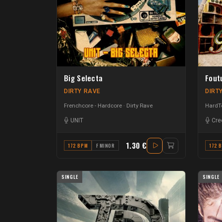
Big Selecta
Fout
DIRTY RAVE
DIRT
Frenchcore - Hardcore
Dirty Rave
HardTe
UNIT
Cre
1.30 €
172 BPM
F MINOR
172 
SINGLE
SINGLE