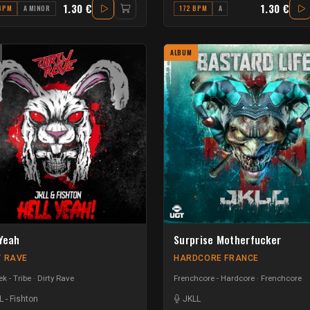
1.30 €
1.30 €
BPM
A MINOR
172 BPM
A
ALBUM
 Yeah
Surprise Motherfucker
Y RAVE
HARDCORE FRANCE
k - Tribe
Dirty Rave
Frenchcore - Hardcore
Frenchcore
L
-
Fishton
JKLL