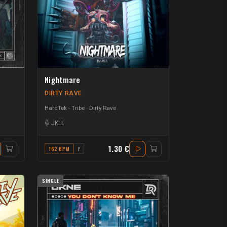
Nightmare
DIRTY RAVE
HardTek - Tribe
Dirty Rave
JKLL
1.30 €
162 BPM
F
SINGLE