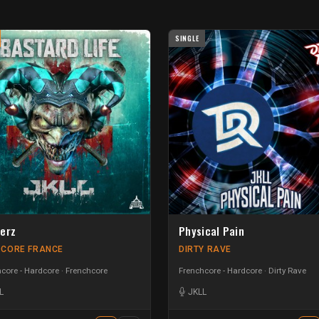
SINGLE
erz
Physical Pain
CORE FRANCE
DIRTY RAVE
core - Hardcore
Frenchcore
Frenchcore - Hardcore
Dirty Rave
L
JKLL