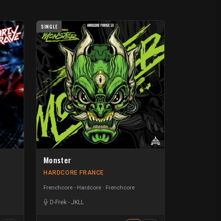
SINGLE
Monster
HARDCORE FRANCE
Frenchcore - Hardcore
Frenchcore
D-Frek
-
JKLL