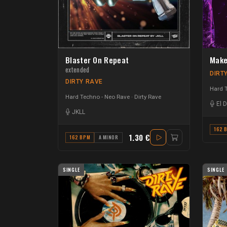
Blaster On Repeat
Make
extended
DIRT
DIRTY RAVE
Hard 
Hard Techno - Neo Rave
Dirty Rave
El 
JKLL
162 
1.30 €
162 BPM
A MINOR
SINGLE
SINGLE