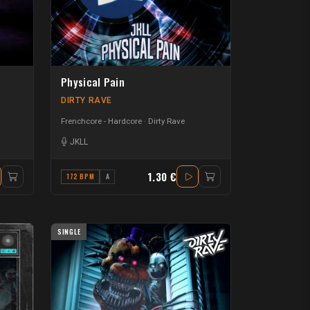
Physical Pain
DIRTY RAVE
Frenchcore - Hardcore
Dirty Rave
JKLL
1.30 €
172 BPM
A
SINGLE