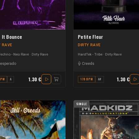
 It Bounce
Petite Fleur
Y RAVE
DIRTY RAVE
Techno - Neo Rave
Dirty Rave
HardTek - Tribe
Dirty Rave
Desperado
Creeds
1.30 €
1.30 €
BPM
A
178 BPM
A#
SINGLE