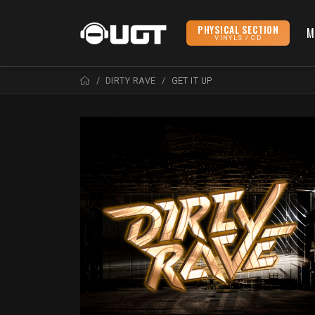
PHYSICAL SECTION
M
VINYLS / CD
DIRTY RAVE
GET IT UP