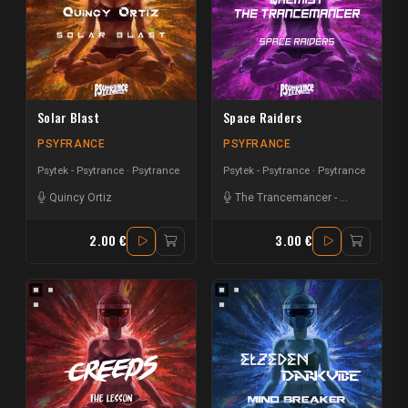
Solar Blast
Space Raiders
PSYFRANCE
PSYFRANCE
Psytek - Psytrance
Psytrance
Psytek - Psytrance
Psytrance
Quincy Ortiz
The Trancemancer
-
Qhemist
2.00 €
3.00 €