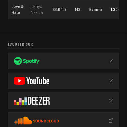
Love &
Lethyx
00:07:37
143
G# minor
1.30 €
Hate
Nekuia
ÉCOUTER SUR