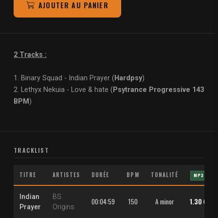
AJOUTER AU PANIER
2 Tracks :
1. Binary Squad - Indian Prayer (
Hardpsy
)
2. Lethyx Nekuia - Love & hate (
Psytrance Progressive 143
BPM
)
TRACKLIST
TITRE
ARTISTES
DURÉE
BPM
TONALITÉ
MP3
Indian
BS
00:04:59
150
A minor
1.30 €
Prayer
Origins