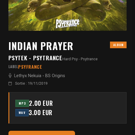
INDIAN PRAYER
ALBUM
PSYTEK - PSYTRANCE
Hard Psy - Psytrance
PSYFRANCE
LABEL
Lethyx Nekuia
-
BS Origins
Sortie : 19/11/2019
2.00 EUR
MP3
3.00 EUR
WAV