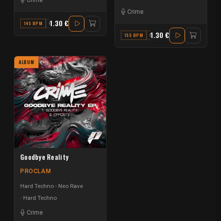
Crime
Crime
1.30 €
145 BPM
C#
1.30 €
155 BPM
F
ALBUM
Goodbye Reality
PROCLAM
Hard Techno - Neo Rave
Hard Techno
Crime