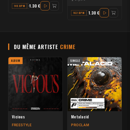
1.30 €
145 BPM
G
1.30 €
162 BPM
G
DU MÊME ARTISTE
CRIME
ALBUM
SINGLE
Vicious
Metalacid
FREESTYLE
PROCLAM