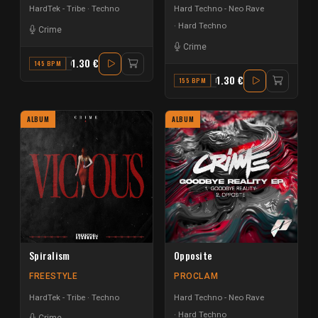
HardTek - Tribe
Techno
Hard Techno - Neo Rave
Hard Techno
Crime
Crime
1.30 €
145 BPM
C#
1.30 €
155 BPM
D
ALBUM
ALBUM
Spiralism
Opposite
FREESTYLE
PROCLAM
HardTek - Tribe
Techno
Hard Techno - Neo Rave
Hard Techno