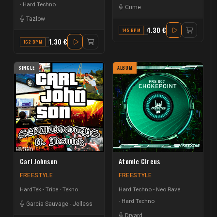
Hard Techno
Crime
Tazlow
1.30 €
145 BPM
C#
1.30 €
162 BPM
F# MAJOR
SINGLE
ALBUM
Carl Johnson
Atomic Circus
FREESTYLE
FREESTYLE
HardTek - Tribe
Tekno
Hard Techno - Neo Rave
Hard Techno
Garcia Sauvage
-
Jelless
Dryard