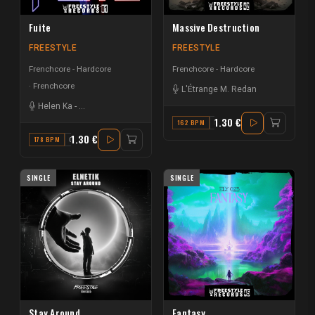
Fuite
Massive Destruction
FREESTYLE
FREESTYLE
Frenchcore - Hardcore
Frenchcore - Hardcore
Frenchcore
L'Étrange M. Redan
Helen Ka
-
Creeds | Hardside
1.30 €
162 BPM
D
1.30 €
178 BPM
G
SINGLE
SINGLE
Stay Around
Fantasy