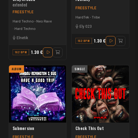
extended
FREESTYLE
FREESTYLE
HardTek - Tribe
Hard Techno - Neo Rave
Ely 023
Hard Techno
Elnetik
1.30 €
162 BPM
G
1.30 €
162 BPM
F# MINOR
ALBUM
SINGLE
Submersion
Check This Out
FREESTYLE
FREESTYLE