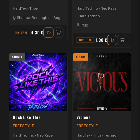
HardTek - Tribe
Hard Techno - Neo Rave
Hard Techno
Shadow Remington
-
Bug
Prax
1.30 €
150 BPM
C
1.30 €
162 BPM
G MAJOR
SINGLE
ALBUM
Rock Like This
Vicious
FREESTYLE
FREESTYLE
Hard Techno - Neo Rave
HardTek - Tribe
Techno