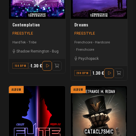
Contemplation
Dreams
FREESTYLE
FREESTYLE
HardTek - Tribe
Frenchcore - Hardcore
Frenchcore
Shadow Remington
-
Bug
Psychopack
1.30 €
150 BPM
A
1.30 €
200 BPM
G
ALBUM
ALBUM