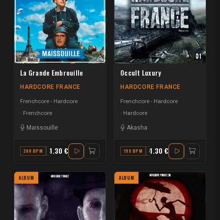
La Grande Embrouille
Occult Luxury
HARDCORE FRANCE
HARDCORE FRANCE
Frenchcore - Hardcore
Frenchcore - Hardcore
Frenchcore
Hardcore
Maissouille
Akasha
1.30 €
1.30 €
200 BPM
A
199 BPM
C MINOR
ALBUM
ALBUM