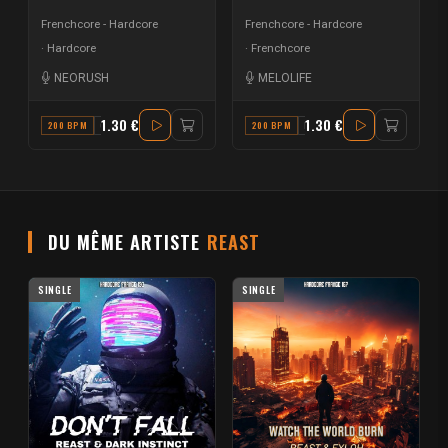
Frenchcore - Hardcore
Frenchcore - Hardcore
Hardcore
Frenchcore
NEORUSH
MELOLIFE
1.30 €
1.30 €
200 BPM
C
200 BPM
D#
DU MÊME ARTISTE
REAST
SINGLE
SINGLE