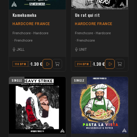
Kamehameha
Un rat qui rit
HARDCORE FRANCE
HARDCORE FRANCE
Frenchcore - Hardcore
Frenchcore - Hardcore
Frenchcore
Frenchcore
JKLL
UNIT
1.30 €
1.30 €
110 BPM
F
214 BPM
A MAJOR
SINGLE
SINGLE