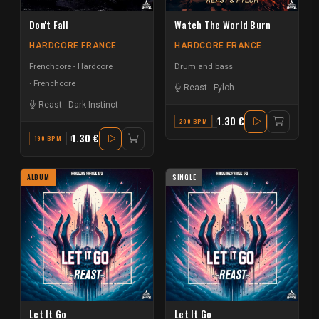
Don't Fall
Watch The World Burn
HARDCORE FRANCE
HARDCORE FRANCE
Frenchcore - Hardcore
Drum and bass
Frenchcore
Reast
-
Fyloh
Reast
-
Dark Instinct
1.30 €
200 BPM
C
1.30 €
190 BPM
B
ALBUM
SINGLE
Let It Go
Let It Go