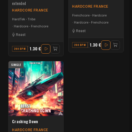
extended
HARDCORE FRANCE
HARDCORE FRANCE
Frenchcore - Hardcore
HardTek - Tribe
Hardcore - Frenchcore
Hardcore - Frenchcore
Reast
Reast
1.30 €
200 BPM
C
1.30 €
200 BPM
G
SINGLE
Crashing Down
HARDCORE FRANCE