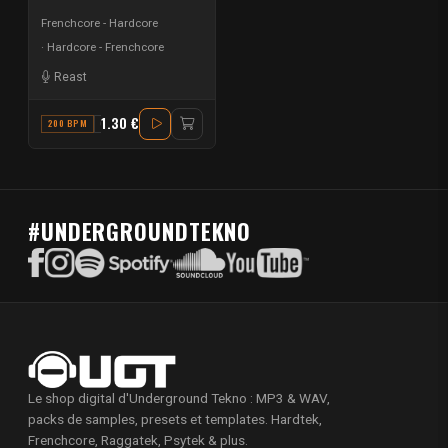
Frenchcore - Hardcore
Hardcore - Frenchcore
Reast
1.30 €
200 BPM
G#
#UNDERGROUNDTEKNO
Le shop digital d'Underground Tekno : MP3 & WAV,
packs de samples, presets et templates. Hardtek,
Frenchcore, Raggatek, Psytek & plus.