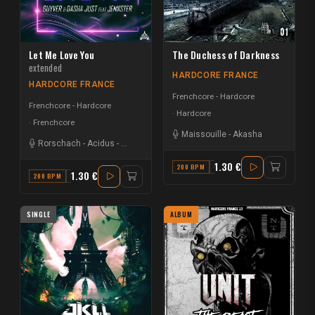
Let Me Love You
The Duchess of Darkness
extended
HARDCORE FRANCE
HARDCORE FRANCE
Frenchcore - Hardcore
Frenchcore - Hardcore
Hardcore
Frenchcore
Maissouille
-
Akasha
Rorschach
-
Acidus
-
Ansbro
1.30 €
200 BPM
C MINOR
1.30 €
200 BPM
F
SINGLE
ALBUM