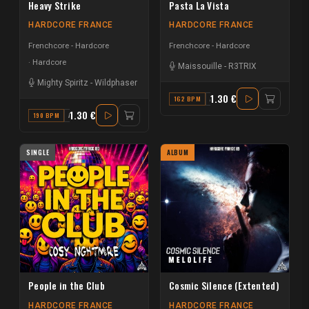
Heavy Strike
Pasta La Vista
HARDCORE FRANCE
HARDCORE FRANCE
Frenchcore - Hardcore
Frenchcore - Hardcore
Hardcore
Maissouille
-
R3TRIX
Mighty Spiritz
-
Wildphaser
1.30 €
162 BPM
A
1.30 €
190 BPM
A# MINOR
SINGLE
ALBUM
People in the Club
Cosmic Silence (Extented)
HARDCORE FRANCE
HARDCORE FRANCE