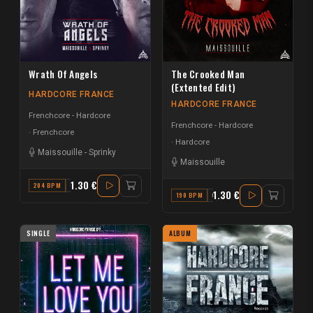
Wrath Of Angels
The Crooked Man
(Extented Edit)
HARDCORE FRANCE
HARDCORE FRANCE
Frenchcore - Hardcore
Frenchcore - Hardcore
Frenchcore
Hardcore
Maissouille
-
Sprinky
Maissouille
1.30 €
204 BPM
G
1.30 €
190 BPM
G
SINGLE
ALBUM