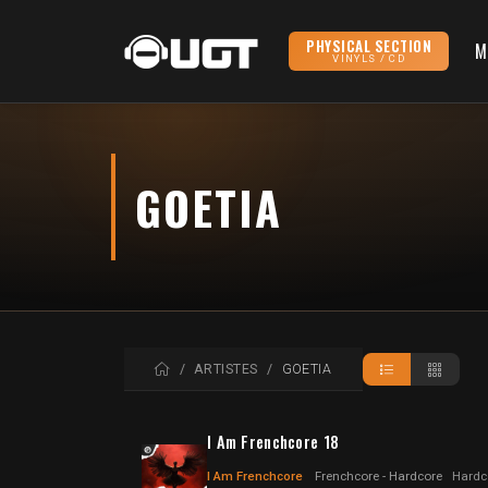
PHYSICAL SECTION
M
VINYLS / CD
GOETIA
ACCUEIL
ARTISTES
GOETIA
I Am Frenchcore 18
I Am Frenchcore
Frenchcore - Hardcore
Hardc