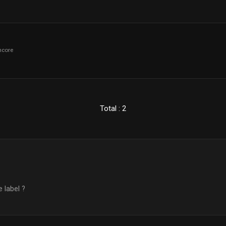
hcore
Total : 2
 label ?