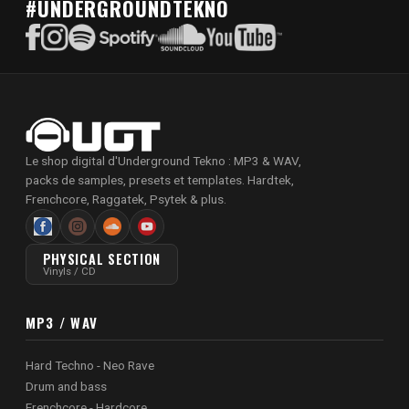
#UNDERGROUNDTEKNO
Le shop digital d'Underground Tekno : MP3 & WAV,
packs de samples, presets et templates. Hardtek,
Frenchcore, Raggatek, Psytek & plus.
PHYSICAL SECTION
Vinyls / CD
MP3 / WAV
Hard Techno - Neo Rave
Drum and bass
Frenchcore - Hardcore