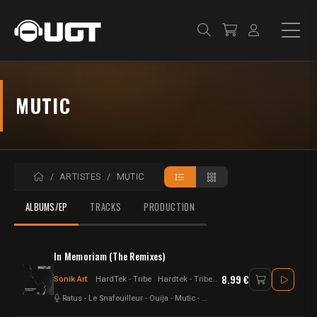
MUTIC
ACCUEIL
ARTISTES
MUTIC
ALBUMS/EP
TRACKS
PRODUCTION
In Memoriam (The Remixes)
8.99 €
Sonik Art
HardTek - Tribe
Hardtek - Tribecore - Tribe - UK Hardtek - Psytek - Hard Psy - Psytrance - Electro techno - Trance - Frenchcore - Drum n Bass - Dubstep - Breakbeat
Ratus
-
Le Snafouilleur
-
Ouija
-
Mutic
-
ElmyX
-
Newcomer
-
Arcylox