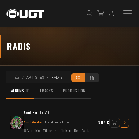
RADIS
ACCUEIL
ARTISTES
RADIS
ALBUMS/EP
TRACKS
PRODUCTION
Acid Pirate 20
3.99 €
Acid Pirate
HardTek - Tribe
Vortek's
-
Tikishan
-
L'InkorpoRel
-
Radis