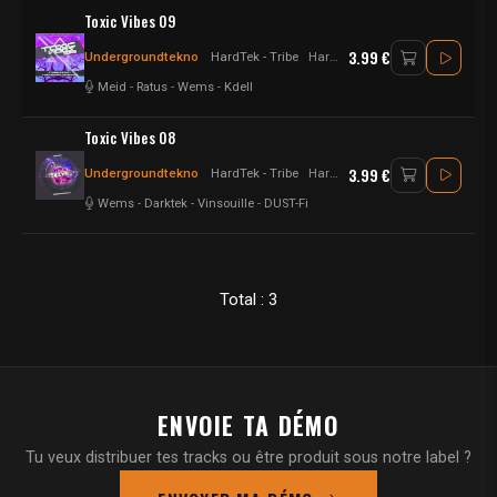
Toxic Vibes 09
3.99 €
Undergroundtekno
HardTek - Tribe
Hardtek
Meid
-
Ratus
-
Wems
-
Kdell
Toxic Vibes 08
3.99 €
Undergroundtekno
HardTek - Tribe
Hardtek
Wems
-
Darktek
-
Vinsouille
-
DUST-Fi
Total : 3
ENVOIE TA DÉMO
Tu veux distribuer tes tracks ou être produit sous notre label ?