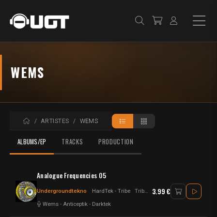
WEMS
ACCUEIL
ARTISTES
WEMS
ALBUMS/EP
TRACKS
PRODUCTION
Analogue Frequencies 05
3.99 €
Undergroundtekno
HardTek - Tribe
Tribecore
Wems
-
Anticeptik
-
Darktek