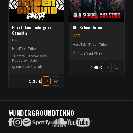
Hardtekno Underground
Old School Infection
Gangsta
UGT
UGT
HardTek - Tribe
Tribe
HardTek - Tribe
Pitch Mad Attak
Hardtek - Frenchcore -
Raggatek - Acid
7.99 €
Pitch Mad Attak
9.99 €
#UNDERGROUNDTEKNO