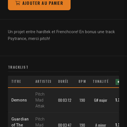
AJOUTER AU PANIER
Un projet entre hardtek et Frenchcore! En bonus une track
Psytrance, merci pitch!
TRACKLIST
TITRE
ARTISTES
DURÉE
BPM
TONALITÉ
MP3
Pitch
1.30 €
00:03:12
190
G# major
Demons
Mad
Attak
Guardian
Pitch
1.30 €
00:03:47
190
A minor
of The
Mad