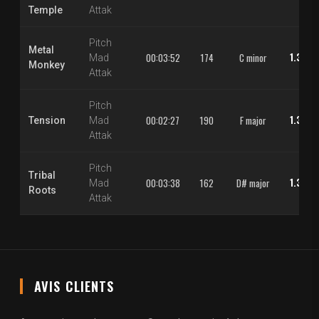
Temple
Attak
Pitch
Metal
1.30 €
00:03:52
174
C minor
Mad
Monkey
Attak
Pitch
1.30 €
00:02:27
190
F major
Tension
Mad
Attak
Pitch
Tribal
1.30 €
00:03:38
162
D# major
Mad
Roots
Attak
AVIS CLIENTS