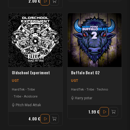
2.00 €
Oldschool Experiment
Buffalo Beat 02
UGT
UGT
HardTek - Tribe
HardTek - Tribe
Techno
Tribe - Acidcore
Harry potar
Pitch Mad Attak
1.99 €
4.00 €