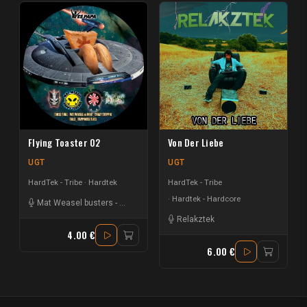
Flying Toaster 02
Von Der Liebe
UGT
UGT
HardTek - Tribe
Hardtek
HardTek - Tribe
Hardtek - Hardcore
Mat Weasel busters
-
Dr looney
-
Nout
Relakztek
4.00 €
6.00 €