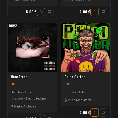
6.00 €
4.00 €
Nice Error
Psico Cutter
UGT
UGT
HardTek - Tribe
HardTek - Tribe
Hardtek - Electro techno
Pitch Mad Attak
Neika Archives
2.60 €