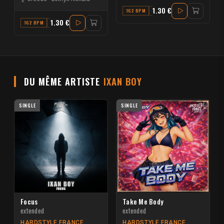
1.30 €
162 BPM
G
1.30 €
162 BPM
G# MINOR
DU MÊME ARTISTE
IXAN BOY
SINGLE
SINGLE
Focus
Take Me Body
extended
extended
HARDSTYLE FRANCE
HARDSTYLE FRANCE