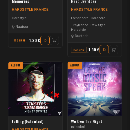
Memories
Hard Overdose
HARDSTYLE FRANCE
HARDSTYLE FRANCE
Hardstyle
Frenchcore - Hardcore
Psytrance - Raw Style -
Naaisor
Hardstyle
Duotech
1.30 €
150 BPM
C MINOR
1.30 €
162 BPM
G
ALBUM
ALBUM
Falling (Extented)
We Own The Night
extended
HARDSTYLE FRANCE