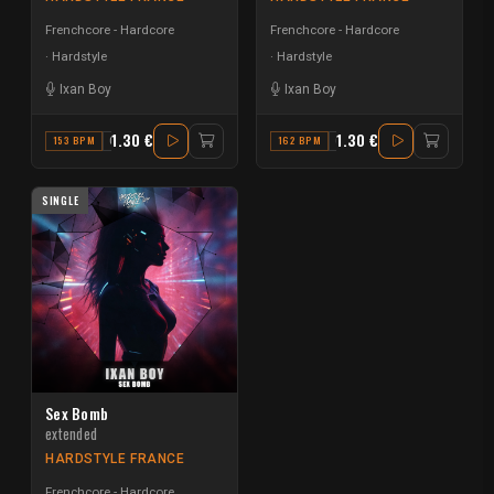
Frenchcore - Hardcore
Frenchcore - Hardcore
Hardstyle
Hardstyle
Ixan Boy
Ixan Boy
1.30 €
1.30 €
153 BPM
G MINOR
162 BPM
C# MINOR
SINGLE
Sex Bomb
extended
HARDSTYLE FRANCE
Frenchcore - Hardcore