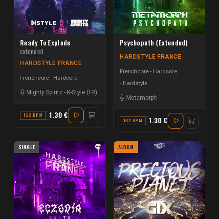
Ready To Explode
Psychopath (Extended)
extended
HARDSTYLE FRANCE
HARDSTYLE FRANCE
Frenchcore - Hardcore
Frenchcore - Hardcore
Hardstyle
Mighty Spiritz
-
K-Style (FR)
Metamorph
1.30 €
162 BPM
A
1.30 €
162 BPM
F
SINGLE
ALBUM