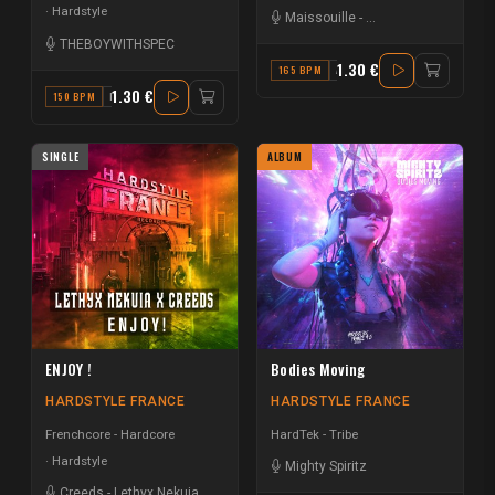
Hardstyle
Maissouille
-
L'Étrange M. Redan
THEBOYWITHSPEC
1.30 €
165 BPM
A
1.30 €
150 BPM
D
SINGLE
ALBUM
ENJOY !
Bodies Moving
HARDSTYLE FRANCE
HARDSTYLE FRANCE
Frenchcore - Hardcore
HardTek - Tribe
Hardstyle
Mighty Spiritz
Creeds
-
Lethyx Nekuia