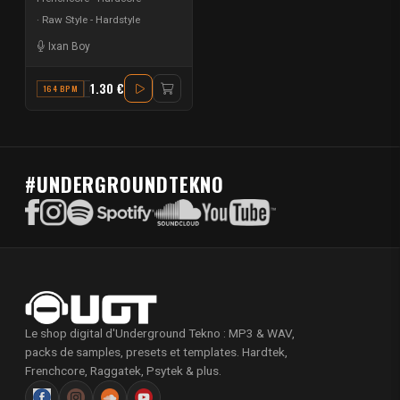
Raw Style - Hardstyle
Ixan Boy
1.30 €
164 BPM
E MINOR
#UNDERGROUNDTEKNO
Le shop digital d'Underground Tekno : MP3 & WAV,
packs de samples, presets et templates. Hardtek,
Frenchcore, Raggatek, Psytek & plus.