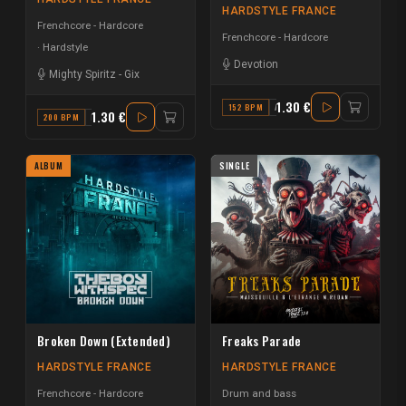
HARDSTYLE FRANCE
Frenchcore - Hardcore
Frenchcore - Hardcore
Hardstyle
Devotion
Mighty Spiritz
-
Gix
1.30 €
152 BPM
A
1.30 €
200 BPM
E
ALBUM
SINGLE
Broken Down (Extended)
Freaks Parade
HARDSTYLE FRANCE
HARDSTYLE FRANCE
Frenchcore - Hardcore
Drum and bass