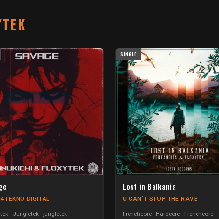
YTEK
SINGLE
ge
Lost in Balkania
4TEKNO DIGITAL
U CAN'T STOP THE RAVE
ek - Jungletek
jungletek
Frenchcore - Hardcore
Frenchcore