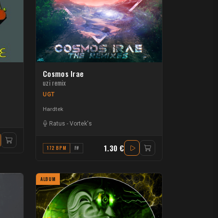
Cosmos Irae
uzi remix
UGT
Hardtek
Ratus
-
Vortek's
1.30 €
172 BPM
F#
ALBUM