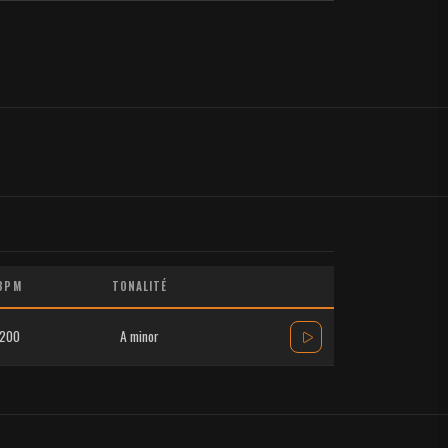
BPM
TONALITÉ
200
A minor