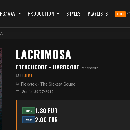
P3/WAV
PRODUCTION
STYLES
PLAYLISTS
LIVE
SA
LACRIMOSA
FRENCHCORE - HARDCORE
Frenchcore
UGT
LABEL
Floxytek
-
The Sickest Squad
Sortie : 30/07/2019
1.30 EUR
MP3
2.00 EUR
WAV