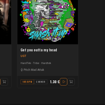
Get you outta my head
UGT
HardTek - Tribe
Hardtek
Pitch Mad Attak
1.30 €
185 BPM
C MINOR