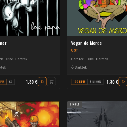
mer
Vegan de Merde
UGT
k - Tribe
Hardtek
HardTek - Tribe
Hardtek
ktek
Darktek
1.30 €
1.30 €
BPM
G#
190 BPM
B MINOR
SINGLE