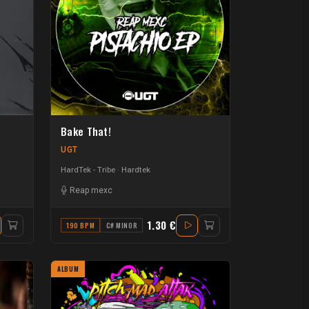
Bake That!
UGT
HardTek - Tribe
Hardtek
Reap mexc
1.30 €
190 BPM
C# MINOR
ALBUM