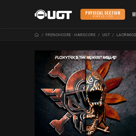
PHYSICAL SECTION
M
VINYLS / CD
FRENCHCORE - HARDCORE
UGT
LACRIMO