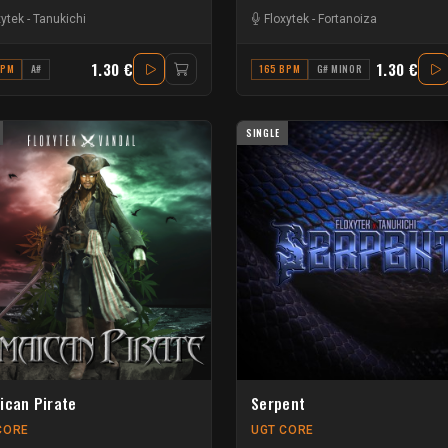
xytek
-
Tanukichi
Floxytek
-
Fortanoiza
1.30 €
1.30 €
BPM
A#
165 BPM
G# MINOR
SINGLE
ican Pirate
Serpent
CORE
UGT CORE