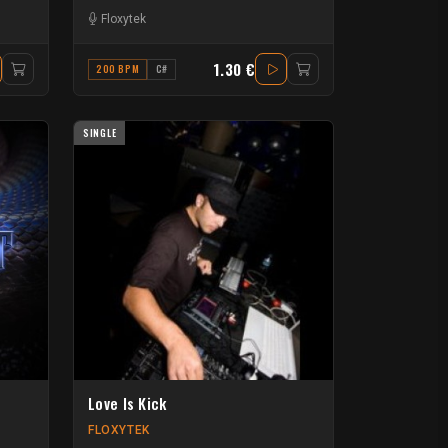
Floxytek
1.30 €
200 BPM
C#
SINGLE
Love Is Kick
FLOXYTEK