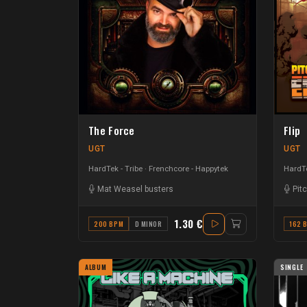
The Force
Flip
UGT
UGT
HardTek - Tribe
Frenchcore - Happytek
HardTe
Mat Weasel busters
Pit
1.30 €
200 BPM
D MINOR
162 
ALBUM
SINGLE