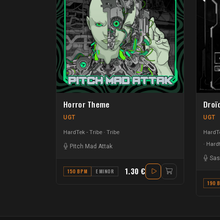
Horror Theme
Droïd
UGT
UGT
HardTek - Tribe
Tribe
HardTe
Hardt
Pitch Mad Attak
Sas
1.30 €
150 BPM
E MINOR
190 