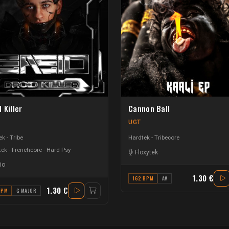
 Killer
Cannon Ball
UGT
k - Tribe
Hardtek - Tribecore
ek - Frenchcore - Hard Psy
Floxytek
io
1.30 €
162 BPM
A#
1.30 €
BPM
G MAJOR