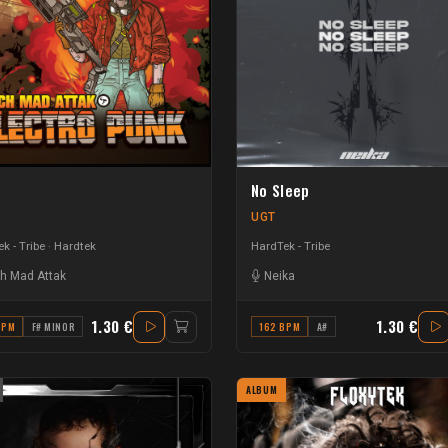
No Sleep
UGT
k - Tribe
Hardtek
HardTek - Tribe
ch Mad Attak
Neika
1.30 €
1.30 €
BPM
F# MINOR
162 BPM
A#
ALBUM