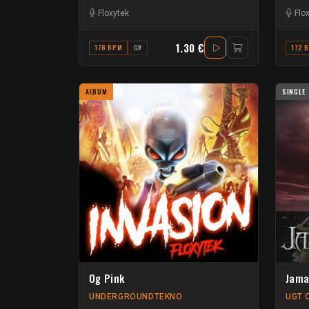
Floxytek
Flo
1.30 €
178 BPM
G#
172 
ALBUM
SINGLE
Og Pink
Jama
UNDERGROUNDTEKNO
UGT 