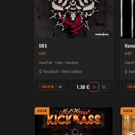
OBS
Ham
UGT
UGT
HardTek - Tribe
Hardtek
HardTe
Tanukichi
-
Texto Dallas
Dar
1.30 €
190 BPM
A#
190 
ALBUM
ALBUM