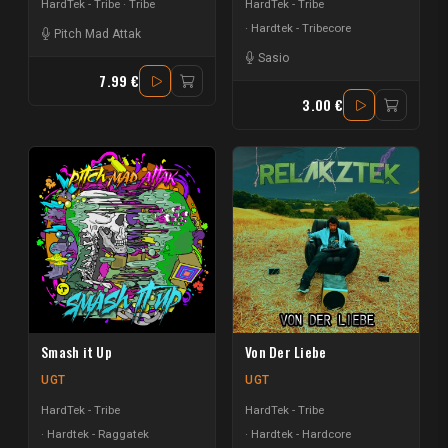
HardTek - Tribe
Tribe
HardTek - Tribe
Hardtek - Tribecore
Pitch Mad Attak
Sasio
7.99 €
3.00 €
Smash it Up
Von Der Liebe
UGT
UGT
HardTek - Tribe
HardTek - Tribe
Hardtek - Raggatek
Hardtek - Hardcore