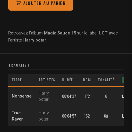
AJOUTER AU PANIER
Retrouvez l'album
Magic Sauce 15
sur le label
UGT
avec
l'artiste
Harry potar
TRACKLIST
TITRE
ARTISTES
DURÉE
BPM
TONALITÉ
MP3
Harry
00:04:37
172
G
1.30 €
Nonsense
potar
True
Harry
00:04:57
162
C#
1.30 €
Raver
potar