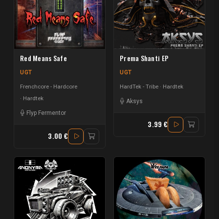
Red Means Safe
Prema Shanti EP
UGT
UGT
Frenchcore - Hardcore
HardTek - Tribe
Hardtek
Hardtek
Aksys
Flyp Fermentor
3.99 €
3.00 €