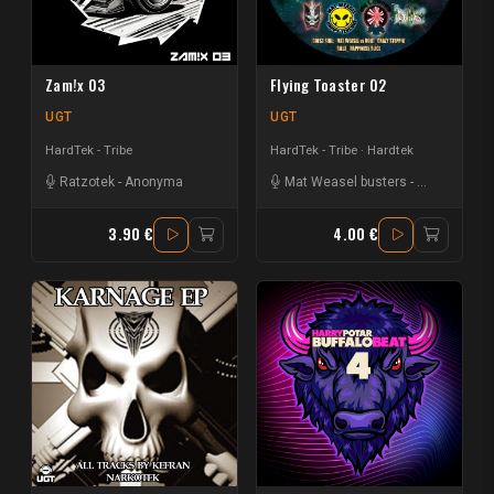
Zam!x 03
Flying Toaster 02
UGT
UGT
HardTek - Tribe
HardTek - Tribe
Hardtek
Ratzotek
-
Anonyma
Mat Weasel busters
-
Dr looney
-
N
3.90 €
4.00 €