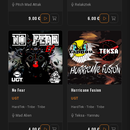
Pitch Mad Attak
Relakztek
9.00 €
6.00 €
No Fear
Hurricane Fusion
UGT
UGT
HardTek - Tribe
Tribe
HardTek - Tribe
Tribe
Mad Alien
Teksa
-
Yannøu
4.00 €
4.00 €