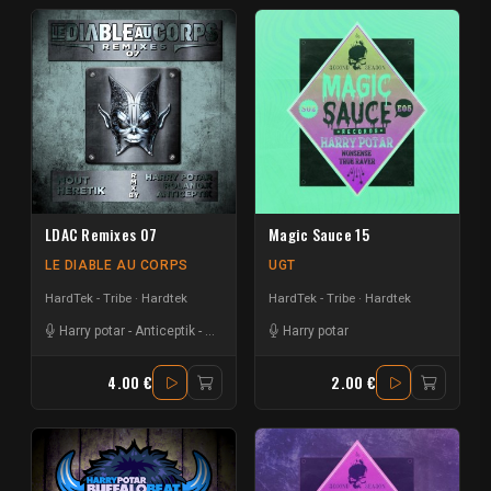
LDAC Remixes 07
Magic Sauce 15
LE DIABLE AU CORPS
UGT
HardTek - Tribe
Hardtek
HardTek - Tribe
Hardtek
Harry potar
-
Anticeptik
-
Roland K
-
Nout Heretik
Harry potar
4.00 €
2.00 €