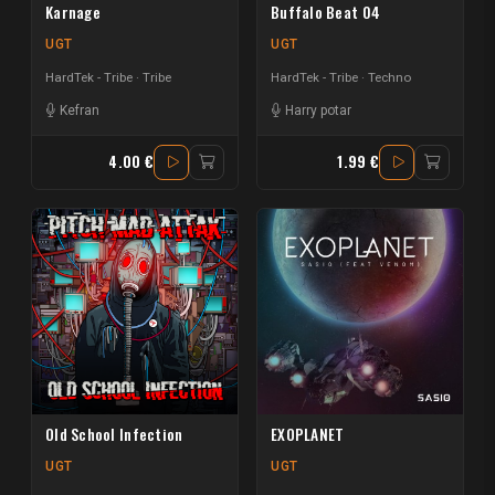
Karnage
Buffalo Beat 04
UGT
UGT
HardTek - Tribe
Tribe
HardTek - Tribe
Techno
Kefran
Harry potar
4.00 €
1.99 €
Old School Infection
EXOPLANET
UGT
UGT