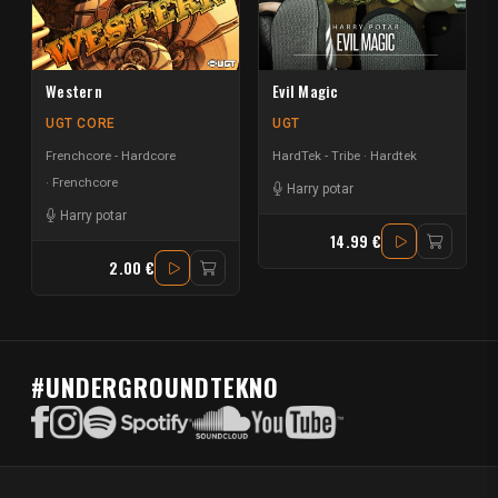
Western
Evil Magic
UGT CORE
UGT
Frenchcore - Hardcore
HardTek - Tribe
Hardtek
Frenchcore
Harry potar
Harry potar
14.99 €
2.00 €
#UNDERGROUNDTEKNO