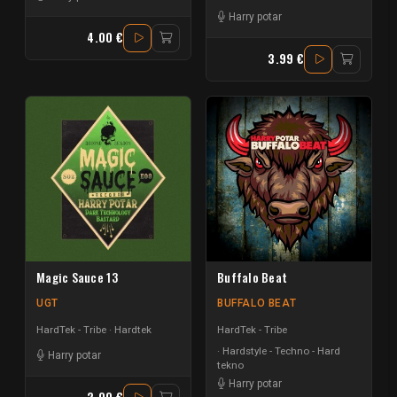
Harry potar
4.00 €
3.99 €
Magic Sauce 13
Buffalo Beat
UGT
BUFFALO BEAT
HardTek - Tribe
Hardtek
HardTek - Tribe
Hardstyle - Techno - Hard
Harry potar
tekno
Harry potar