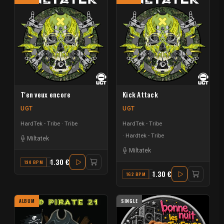
T'en veux encore
Kick Attack
UGT
UGT
HardTek - Tribe
Tribe
HardTek - Tribe
Hardtek - Tribe
Miltatek
Miltatek
1.30 €
190 BPM
D
1.30 €
162 BPM
A#
ALBUM
SINGLE