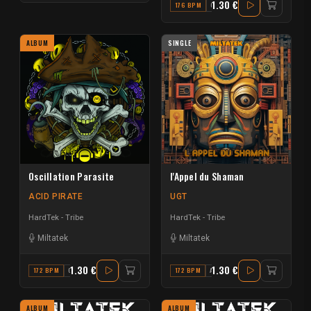
1.30 €
176 BPM
G#
ALBUM
SINGLE
Oscillation Parasite
l'Appel du Shaman
ACID PIRATE
UGT
HardTek - Tribe
HardTek - Tribe
Miltatek
Miltatek
1.30 €
1.30 €
172 BPM
G#
172 BPM
A#
ALBUM
ALBUM