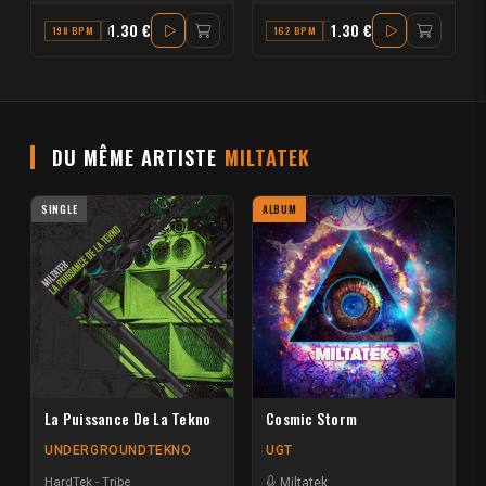
1.30 €
1.30 €
190 BPM
F
162 BPM
F
DU MÊME ARTISTE
MILTATEK
SINGLE
ALBUM
La Puissance De La Tekno
Cosmic Storm
UNDERGROUNDTEKNO
UGT
HardTek - Tribe
Miltatek