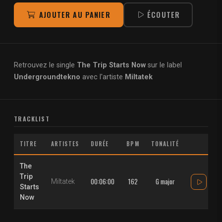
AJOUTER AU PANIER
ÉCOUTER
Retrouvez le single
The Trip Starts Now
sur le label
Undergroundtekno
avec l'artiste
Miltatek
TRACKLIST
TITRE
ARTISTES
DURÉE
BPM
TONALITÉ
The
Trip
00:06:00
162
G major
Miltatek
Starts
Now