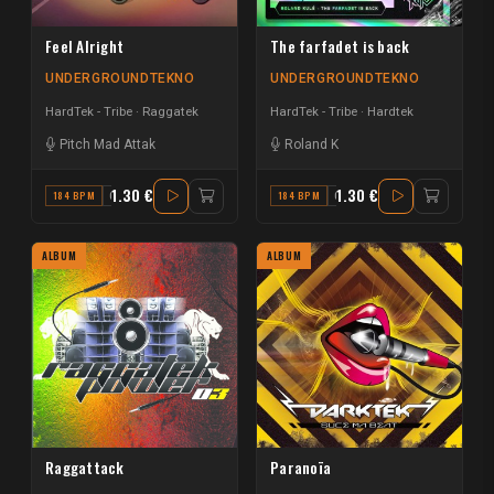
Feel Alright
The farfadet is back
UNDERGROUNDTEKNO
UNDERGROUNDTEKNO
HardTek - Tribe
Raggatek
HardTek - Tribe
Hardtek
Pitch Mad Attak
Roland K
1.30 €
1.30 €
184 BPM
G#
184 BPM
G
ALBUM
ALBUM
Raggattack
Paranoïa