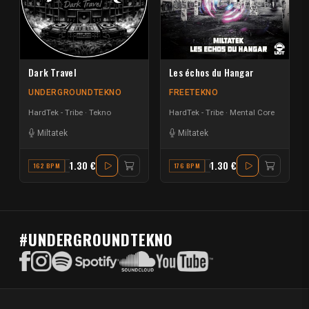
Dark Travel
Les échos du Hangar
UNDERGROUNDTEKNO
FREETEKNO
HardTek - Tribe
Tekno
HardTek - Tribe
Mental Core
Miltatek
Miltatek
1.30 €
1.30 €
162 BPM
A# MINOR
176 BPM
G# MAJOR
#UNDERGROUNDTEKNO