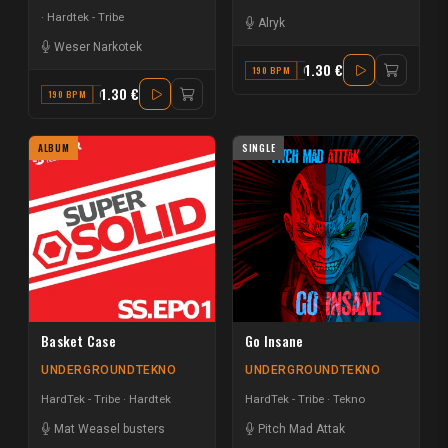
Hardtek - Tribe
Alryk
Weser Narkotek
1.30 €
190 BPM
C#
1.30 €
190 BPM
G#
ALBUM
SINGLE
Basket Case
Go Insane
UNDERGROUNDTEKNO
UNDERGROUNDTEKNO
HardTek - Tribe
Hardtek
HardTek - Tribe
Tekno
Mat Weasel busters
Pitch Mad Attak