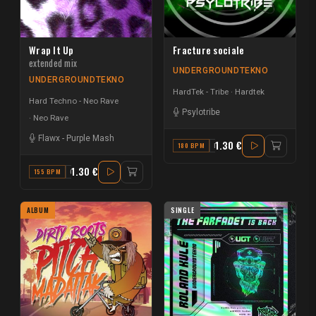
Wrap It Up
Fracture sociale
extended mix
UNDERGROUNDTEKNO
UNDERGROUNDTEKNO
HardTek - Tribe
Hardtek
Hard Techno - Neo Rave
Psylotribe
Neo Rave
Flawx
-
Purple Mash
1.30 €
180 BPM
F# MINOR
1.30 €
155 BPM
G
ALBUM
SINGLE