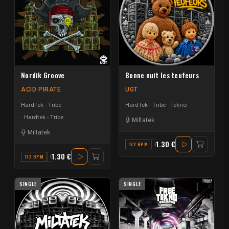
Nordik Groove
Bonne nuit les teufeurs
ACID PIRATE
UGT
HardTek - Tribe
HardTek - Tribe
Tekno
Hardtek - Tribe
Miltatek
Miltatek
1.30 €
172 BPM
G MINOR
1.30 €
172 BPM
G
SINGLE
SINGLE