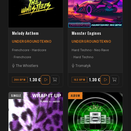
Melody Anthem
Monster Engines
UNDERGROUNDTEKNO
UNDERGROUNDTEKNO
Frenchcore - Hardcore
Hard Techno - Neo Rave
Frenchcore
Hard Techno
The Whistlers
Tromatyk
1.30 €
1.30 €
200 BPM
A
162 BPM
G
SINGLE
ALBUM