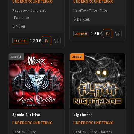
UNDERGROUNDTEKNO
UNDERGROUNDTEKNO
Raggatek - Jungletek
HardTek - Tribe
Tribe
Raggatek
Darktek
Yowii
1.30 €
200 BPM
A#
1.30 €
198 BPM
D
SINGLE
ALBUM
Agonie Auditive
Nightmare
UNDERGROUNDTEKNO
UNDERGROUNDTEKNO
HardTek - Tribe
HardTek - Tribe
Hardtek