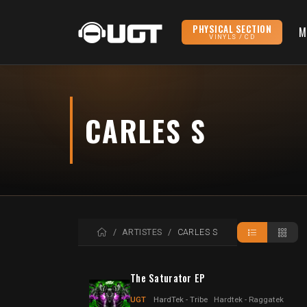
PHYSICAL SECTION
M
VINYLS / CD
CARLES S
ACCUEIL
ARTISTES
CARLES S
The Saturator EP
UGT
HardTek - Tribe
Hardtek - Raggatek