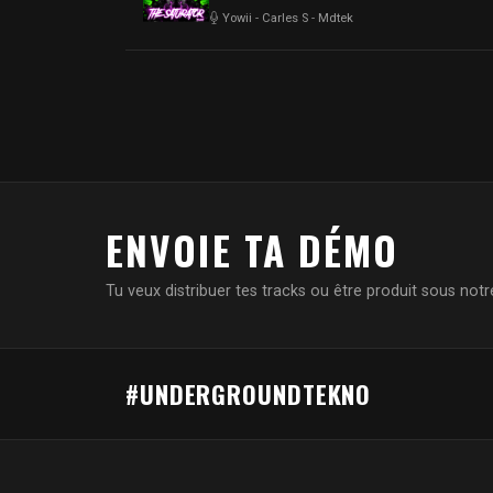
Yowii
-
Carles S
-
Mdtek
ENVOIE TA DÉMO
Tu veux distribuer tes tracks ou être produit sous notre
#UNDERGROUNDTEKNO