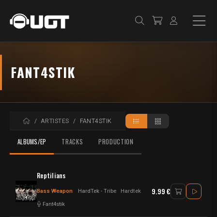
FANT4STIK
ACCUEIL
ARTISTES
FANT4STIK
ALBUMS/EP
TRACKS
PRODUCTION
Reptilians
9.99 €
Bass Weapon
HardTek - Tribe
Hardtek
Fant4stik