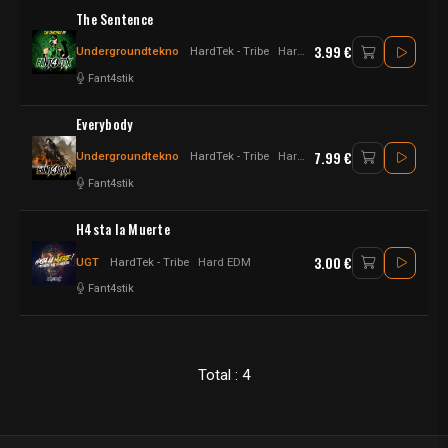
The Sentence
3.99 €
Undergroundtekno
HardTek - Tribe
Hardtek
Fant4stik
Everybody
7.99 €
Undergroundtekno
HardTek - Tribe
Hardtek - Raggatek
Fant4stik
H4sta la Muerte
3.00 €
UGT
HardTek - Tribe
Hard EDM
Fant4stik
Total : 4