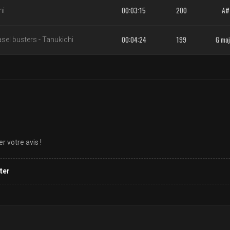
00:03:15
200
A#
hi
00:04:24
199
G maj
sel busters
-
Tanukichi
 votre avis !
ter