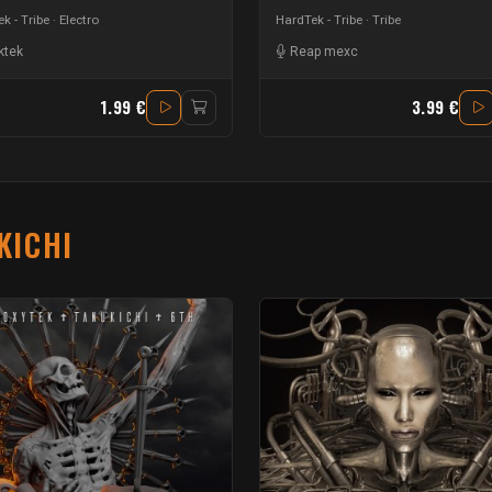
k - Tribe
Electro
HardTek - Tribe
Tribe
ktek
Reap mexc
1.99 €
3.99 €
KICHI