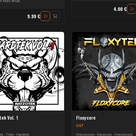
ch Mad Attak
4.00 €
9.99 €
ek Vol. 1
Floxycore
UGT
k - Tribe
Hardtek
Frenchcore - Hardcore
Frenchcore