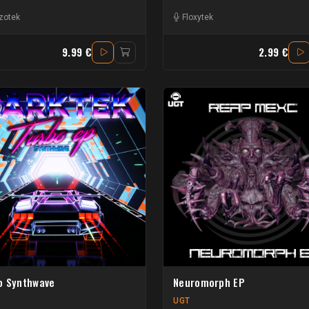
zotek
Floxytek
9.99 €
2.99 €
o Synthwave
Neuromorph EP
UGT