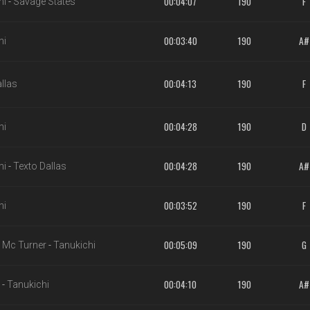
00:04:07
190
F
hi
-
Savage States
00:03:40
190
A#
hi
00:04:13
190
F
llas
00:04:28
190
D
hi
00:04:28
190
A#
hi
-
Texto Dallas
00:03:52
190
F
hi
00:05:09
190
G
-
Mc Turner
-
Tanukichi
00:04:10
190
A#
-
Tanukichi