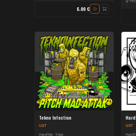
Pit
6.00 €
Tekno Infection
Hardt
UGT
UGT
HardTek - Tribe
HardTe