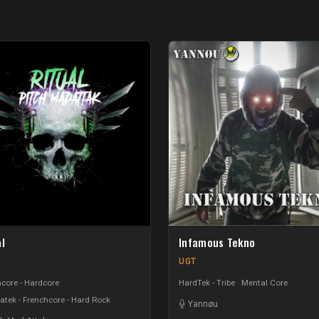
al
Infamous Tekno
UGT
core - Hardcore
HardTek - Tribe
Mental Core
tek - Frenchcore - Hard Rock
Yannøu