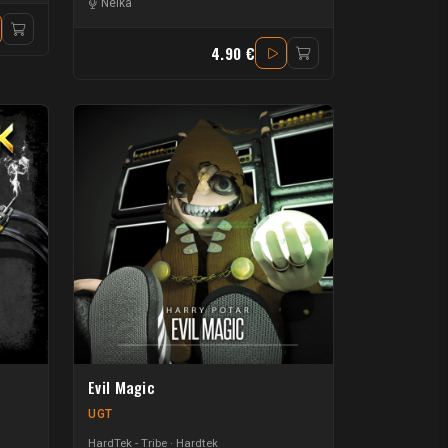
Neika
4.90 €
Evil Magic
UGT
HardTek - Tribe
Hardtek