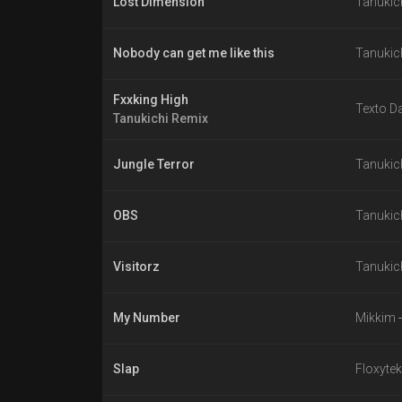
Lost Dimension
Tanukic
Nobody can get me like this
Tanukic
Fxxking High
Texto Da
Tanukichi Remix
Jungle Terror
Tanukic
OBS
Tanukic
Visitorz
Tanukic
My Number
Mikkim
Slap
Floxytek