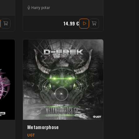
Harry potar
14.99 €
Metamorphose
UGT