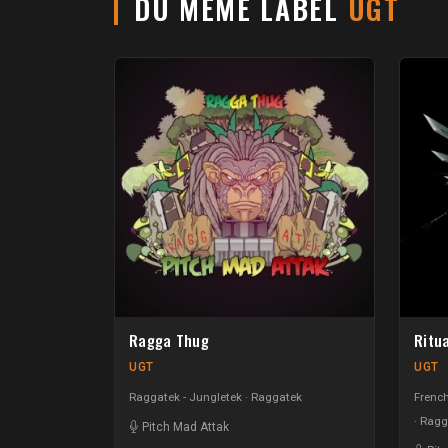
DU MÊME LABEL
UGT
Ragga Thug
Ritu
UGT
UGT
Raggatek - Jungletek
Raggatek
French
Ragga
Pitch Mad Attak