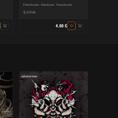
Frenchcore - Hardcore
Frenchcore
D-Frek
4.00 €