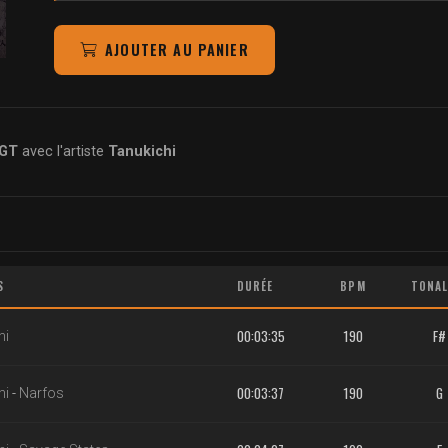
AJOUTER AU PANIER
GT
avec l'artiste
Tanukichi
S
DURÉE
BPM
TONAL
00:03:35
190
F#
hi
00:03:37
190
G
hi
-
Narfos