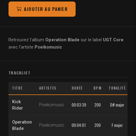
AJOUTER AU PANIER
Retrouvez l'album
Operation Blade
sur le label
UGT Core
avec l'artiste
Pseikomusic
TRACKLIST
TITRE
ARTISTES
DURÉE
BPM
TONALITÉ
Kick
00:03:39
200
D# major
1
Pseikomusic
Rider
Operation
00:04:01
200
F major
1
Pseikomusic
Blade