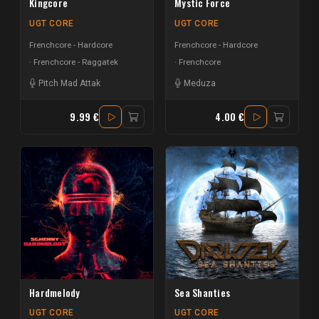
Kingcore
Mystic Force
UGT CORE
UGT CORE
Frenchcore - Hardcore
Frenchcore - Hardcore
Frenchcore - Raggatek
Frenchcore
Pitch Mad Attak
Meduza
9.99 €
4.00 €
Hardmelody
Sea Shanties
UGT CORE
UGT CORE