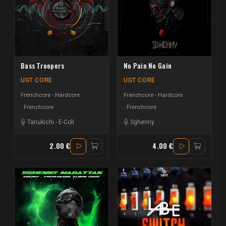
Bass Troopers
No Pain No Gain
UGT CORE
UGT CORE
Frenchcore - Hardcore
Frenchcore - Hardcore
Frenchcore
Frenchcore
Tanukichi
-
E-Coli
Sghenny
2.00 €
4.00 €