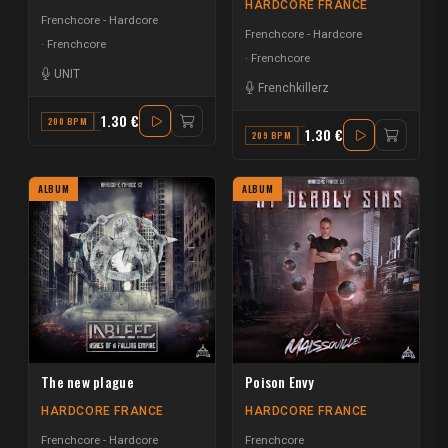
HARDCORE FRANCE
Frenchcore - Hardcore
Frenchcore - Hardcore
Frenchcore
Frenchcore
UNIT
Frenchkillerz
1.30 €
200 BPM
G MAJOR
1.30 €
209 BPM
G# MINOR
ALBUM
ALBUM
The new plague
Poison Envy
HARDCORE FRANCE
HARDCORE FRANCE
Frenchcore - Hardcore
Frenchcore