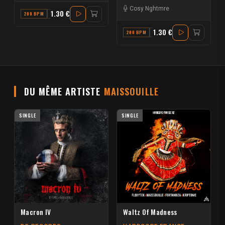
Cosy Nghtmre
1.30 €
200 BPM
G
1.30 €
200 BPM
G
DU MÊME ARTISTE
MAISSOUILLE
SINGLE
SINGLE
Macron IV
Waltz Of Madness