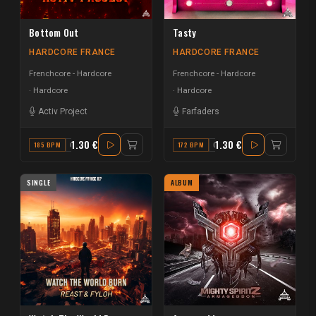
Bottom Out
Tasty
HARDCORE FRANCE
HARDCORE FRANCE
Frenchcore - Hardcore
Frenchcore - Hardcore
Hardcore
Hardcore
Activ Project
Farfaders
1.30 €
1.30 €
185 BPM
G
172 BPM
C
SINGLE
ALBUM