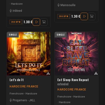
Hardcore
Maissouille
Inbleed
1.30 €
200 BPM
G# MINOR
1.30 €
200 BPM
A MINOR
SINGLE
SINGLE
Let's do It
Eat Sleep Rave Repeat
extended
HARDCORE FRANCE
HARDCORE FRANCE
Frenchcore - Hardcore
Frenchcore - Hardcore
Progamers
-
JKLL
Hardcore