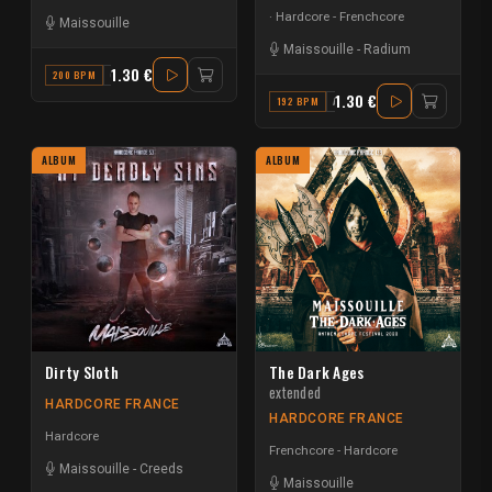
Hardcore - Frenchcore
Maissouille
Maissouille
-
Radium
1.30 €
200 BPM
G# MINOR
1.30 €
192 BPM
A MAJOR
ALBUM
ALBUM
Dirty Sloth
The Dark Ages
extended
HARDCORE FRANCE
HARDCORE FRANCE
Hardcore
Frenchcore - Hardcore
Maissouille
-
Creeds
Maissouille