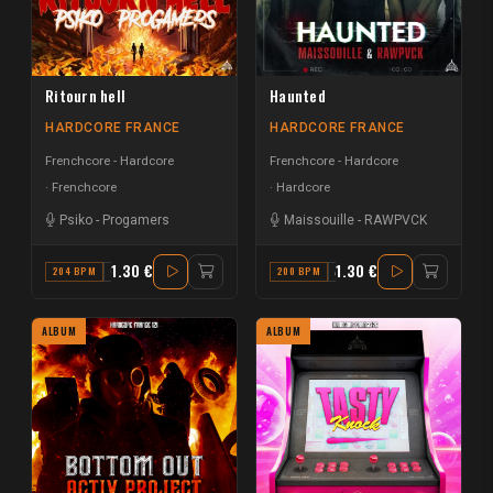
Ritourn hell
Haunted
HARDCORE FRANCE
HARDCORE FRANCE
Frenchcore - Hardcore
Frenchcore - Hardcore
Frenchcore
Hardcore
Psiko
-
Progamers
Maissouille
-
RAWPVCK
1.30 €
1.30 €
204 BPM
G#
200 BPM
A# MAJOR
ALBUM
ALBUM