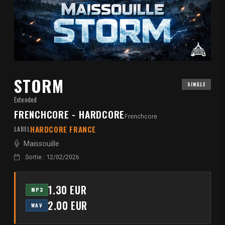
STORM
SINGLE
Extended
FRENCHCORE - HARDCORE
Frenchcore
HARDCORE FRANCE
LABEL
Maissouille
Sortie : 12/02/2026
1.30 EUR
MP3
2.00 EUR
WAV