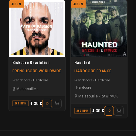
ALBUM
ALBUM
Sickcore Revolution
Haunted
FRENCHCORE WORLDWIDE
HARDCORE FRANCE
Frenchcore - Hardcore
Frenchcore - Hardcore
Hardcore
Maissouille
-
The Sickest Squad
Maissouille
-
RAWPVCK
1.30 €
200 BPM
C#
1.30 €
200 BPM
A# MAJOR