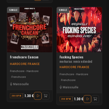
SINGLE
SINGLE
Frenchcore Cancan
Fucking Species
merkurius remix extended
HARDCORE FRANCE
HARDCORE FRANCE
Frenchcore - Hardcore
Frenchcore - Hardcore
Frenchcore
Frenchcore
Maissouille
Maissouille
1.30 €
200 BPM
A#
1.30 €
200 BPM
C#