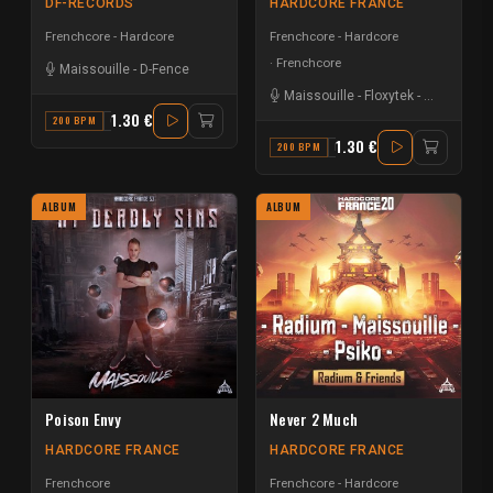
DF-RECORDS
HARDCORE FRANCE
Frenchcore - Hardcore
Frenchcore - Hardcore
Frenchcore
Maissouille
-
D-Fence
Maissouille
-
Floxytek
-
Kriptonic
-
F
1.30 €
200 BPM
G
1.30 €
200 BPM
D
ALBUM
ALBUM
Poison Envy
Never 2 Much
HARDCORE FRANCE
HARDCORE FRANCE
Frenchcore
Frenchcore - Hardcore