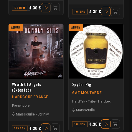
1.30 €
178 BPM
G MINOR
1.30 €
190 BPM
A#
ALBUM
ALBUM
Wrath Of Angels
Spyder Pig
(Extented)
GAZ MOUTARDE
HARDCORE FRANCE
HardTek - Tribe
Hardtek
Frenchcore
Maissouille
Maissouille
-
Sprinky
1.30 €
190 BPM
G
1.30 €
205 BPM
G MAJOR