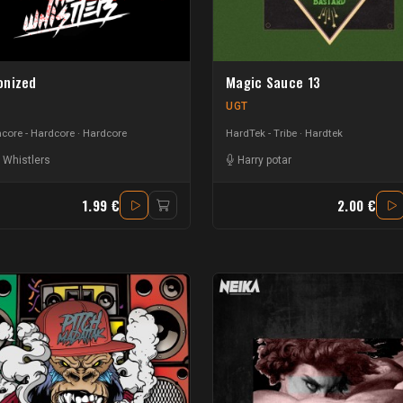
nized
Magic Sauce 13
UGT
core - Hardcore
Hardcore
HardTek - Tribe
Hardtek
 Whistlers
Harry potar
1.99 €
2.00 €