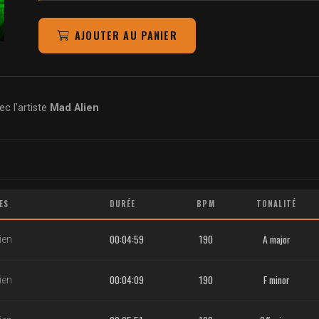
AJOUTER AU PANIER
c l'artiste
Mad Alien
ES
DURÉE
BPM
TONALITÉ
00:04:59
190
A major
ien
00:04:09
190
F minor
ien