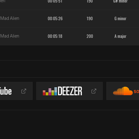
00:05:51
190
G# minor
ien
00:05:26
190
G minor
-
Mad Alien
00:05:18
200
A major
-
Mad Alien