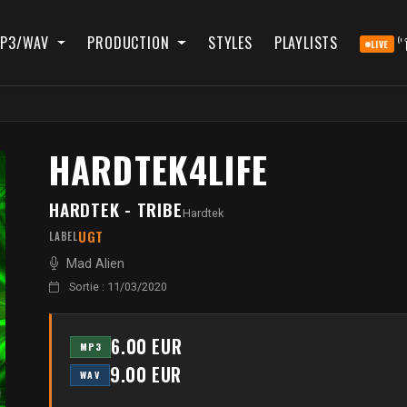
P3/WAV
PRODUCTION
STYLES
PLAYLISTS
LIVE
HARDTEK4LIFE
HARDTEK - TRIBE
Hardtek
UGT
LABEL
Mad Alien
Sortie : 11/03/2020
6.00 EUR
MP3
9.00 EUR
WAV