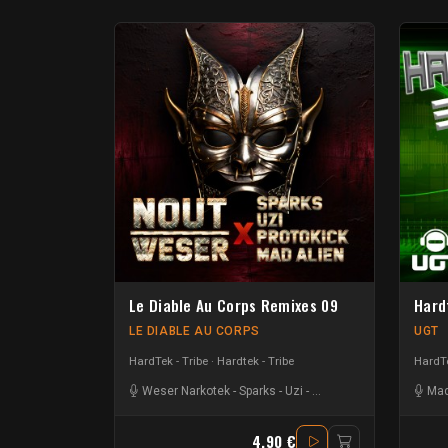
Le Diable Au Corps Remixes 09
Hard
LE DIABLE AU CORPS
UGT
HardTek - Tribe
Hardtek - Tribe
HardTe
Weser Narkotek
-
Sparks
-
Uzi
-
Mad Alien
-
Protokick
-
Mad
No
4.90 €