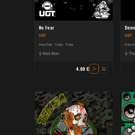
No Fear
Demo
UGT
UGT
HardTek - Tribe
Tribe
French
Mad Alien
The
4.00 €