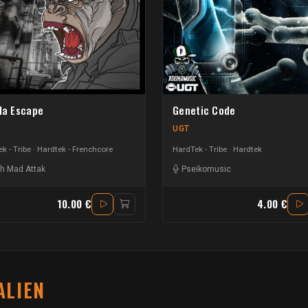
lla Escape
Genetic Code
UGT
k - Tribe
Hardtek - Frenchcore
HardTek - Tribe
Hardtek
ch Mad Attak
Pseikomusic
10.00 €
4.00 €
ALIEN