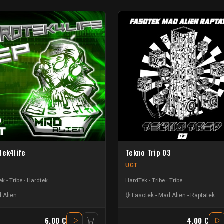
tek4life
Tekno Trip 03
UGT
k - Tribe
Hardtek
HardTek - Tribe
Tribe
 Alien
ut Heretik
Fasotek
-
Mad Alien
-
Raptatek
6.00 €
4.00 €