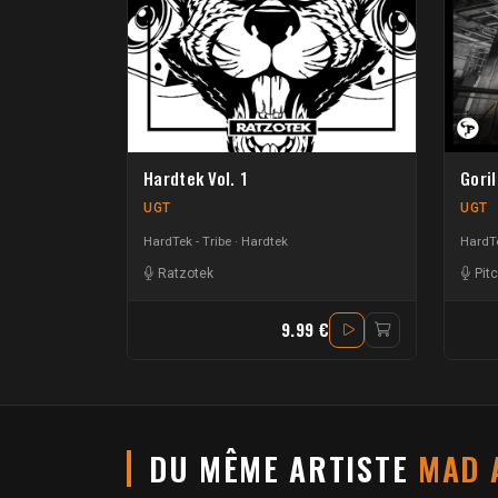
Hardtek Vol. 1
Gori
UGT
UGT
HardTek - Tribe
Hardtek
HardTe
Ratzotek
Pit
9.99 €
DU MÊME ARTISTE
MAD 