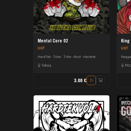
Mental Core 02
King
UGT
UGT
HardTek - Tribe
Tribe - Acid - Hardtek
Raggat
Teksa
Pit
3.00 €