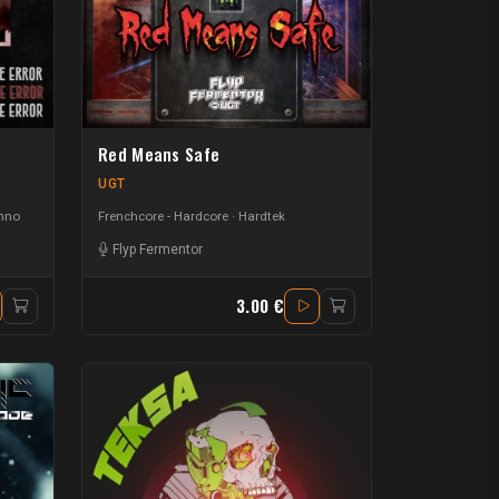
Red Means Safe
UGT
chno
Frenchcore - Hardcore
Hardtek
Flyp Fermentor
3.00 €