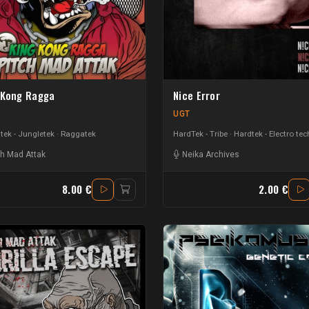
 Kong Ragga
Nice Error
UGT
ek - Jungletek
Raggatek
HardTek - Tribe
Hardtek - Electro te
ch Mad Attak
Neika Archives
8.00 €
2.00 €