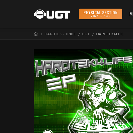
PHYSICAL SECTION
M
VINYLS / CD
HARDTEK - TRIBE
UGT
HARDTEK4LIFE