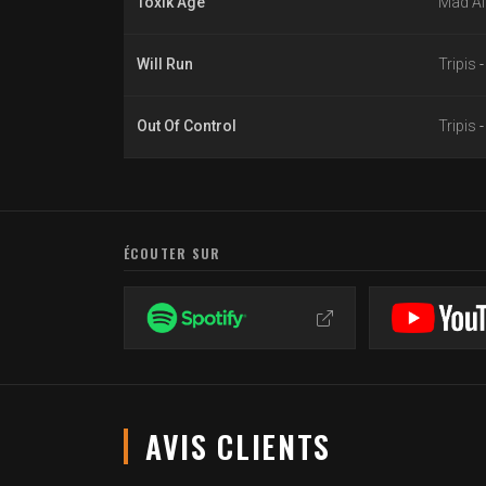
Toxik Age
Mad Al
Will Run
Tripis
Out Of Control
Tripis
ÉCOUTER SUR
AVIS CLIENTS