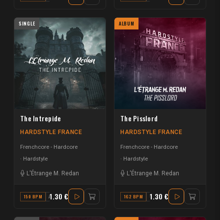
SINGLE
ALBUM
The Intrepide
The Pisslord
HARDSTYLE FRANCE
HARDSTYLE FRANCE
Frenchcore - Hardcore
Frenchcore - Hardcore
Hardstyle
Hardstyle
L'Étrange M. Redan
L'Étrange M. Redan
1.30 €
1.30 €
150 BPM
A#
162 BPM
C