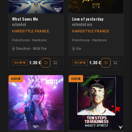
What Saves Me
Love of yesterday
extended
extended mix
HARDSTYLE FRANCE
HARDSTYLE FRANCE
Frenchcore - Hardcore
Frenchcore - Hardcore
Devotion
-
Wild Fox
Gix
1.30 €
1.30 €
155 BPM
A
155 BPM
F
ALBUM
ALBUM