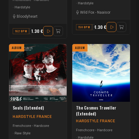
Hardstyle
Hardstyle
Wild Fox
-
Naaisor
Bloodyheart
1.30 €
150 BPM
F
1.30 €
162 BPM
C MINOR
ALBUM
ALBUM
Souls (Extended)
The Cosmos Traveller
(Extended)
HARDSTYLE FRANCE
HARDSTYLE FRANCE
Frenchcore - Hardcore
Frenchcore - Hardcore
Raw Style
Hardstyle