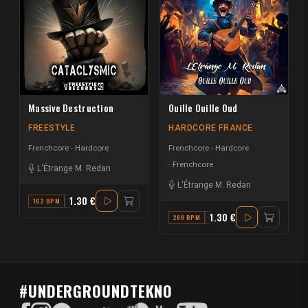
Massive Destruction
Ouille Ouille Oud
FREESTYLE
HARDCORE FRANCE
Frenchcore - Hardcore
Frenchcore - Hardcore
Frenchcore
L'Étrange M. Redan
L'Étrange M. Redan
1.30 €
162 BPM
D
1.30 €
200 BPM
E
#UNDERGROUNDTEKNO