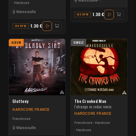
Maissouille
-
L'Étrange M. Redan
Hardcore
Maissouille
1.30 €
165 BPM
A
1.30 €
190 BPM
G
ALBUM
SINGLE
Gluttony
The Crooked Man
l'etrange m.redan remix
HARDCORE FRANCE
HARDCORE FRANCE
Frenchcore
Frenchcore - Hardcore
Maissouille
Hardcore