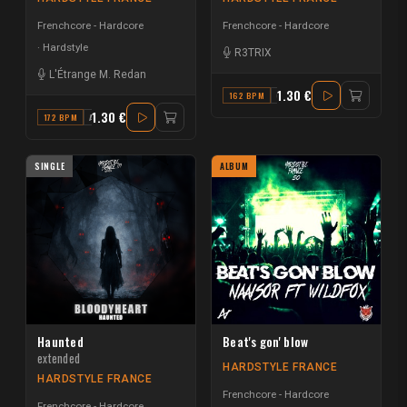
Frenchcore - Hardcore
Frenchcore - Hardcore
Hardstyle
R3TRIX
L'Étrange M. Redan
1.30 €
162 BPM
C#
1.30 €
172 BPM
A#
SINGLE
ALBUM
Haunted
Beat's gon' blow
extended
HARDSTYLE FRANCE
HARDSTYLE FRANCE
Frenchcore - Hardcore
Frenchcore - Hardcore