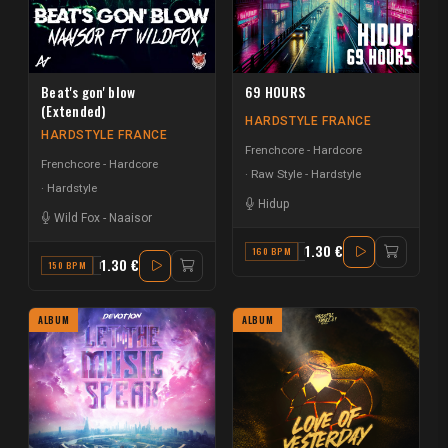
Beat's gon' blow
69 HOURS
(Extended)
HARDSTYLE FRANCE
HARDSTYLE FRANCE
Frenchcore - Hardcore
Frenchcore - Hardcore
Raw Style - Hardstyle
Hardstyle
Hidup
Wild Fox
-
Naaisor
1.30 €
160 BPM
F
1.30 €
150 BPM
F
ALBUM
ALBUM