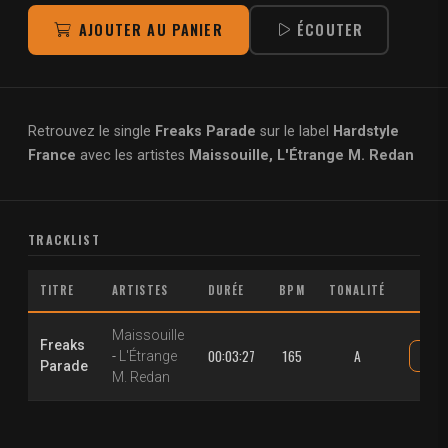
AJOUTER AU PANIER
ÉCOUTER
Retrouvez le single
Freaks Parade
sur le label
Hardstyle
France
avec les artistes
Maissouille, L'Étrange M. Redan
TRACKLIST
TITRE
ARTISTES
DURÉE
BPM
TONALITÉ
Maissouille
Freaks
00:03:27
165
A
-
L'Étrange
Parade
M. Redan