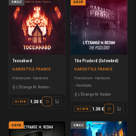
SINGLE
ALBUM
Toccahard
The Pisslord (Extended)
HARDSTYLE FRANCE
HARDSTYLE FRANCE
Frenchcore - Hardcore
Frenchcore - Hardcore
Hardstyle
L'Étrange M. Redan
-
Tomson Fauster
L'Étrange M. Redan
1.30 €
151 BPM
D
1.30 €
162 BPM
C
ALBUM
SINGLE