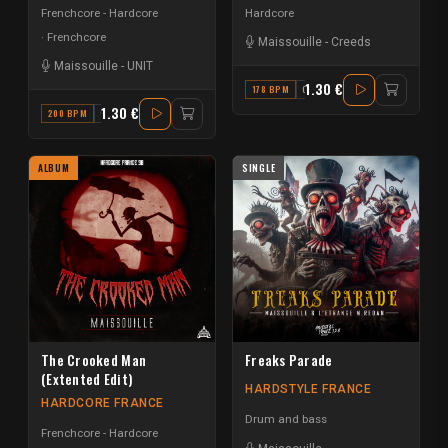
Frenchcore - Hardcore
Hardcore
Frenchcore
Maissouille
-
Creeds
Maissouille
-
UNIT
1.30 €
178 BPM
G MINOR
1.30 €
200 BPM
G
ALBUM
SINGLE
The Crooked Man
Freaks Parade
(Extented Edit)
HARDSTYLE FRANCE
HARDCORE FRANCE
Drum and bass
Frenchcore - Hardcore