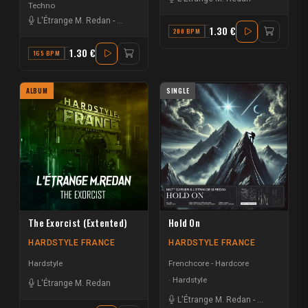
Techno
L'Étrange M. Redan
-
The Surge Project
1.30 €
200 BPM
E
1.30 €
165 BPM
D
ALBUM
SINGLE
The Exorcist (Extented)
Hold On
HARDSTYLE FRANCE
HARDSTYLE FRANCE
Hardstyle
Frenchcore - Hardcore
Hardstyle
L'Étrange M. Redan
L'Étrange M. Redan
-
Matt Garner