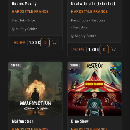
Bodies Moving
Deal with Life (Extented)
HARDSTYLE FRANCE
HARDSTYLE FRANCE
HardTek - Tribe
Frenchcore - Hardcore
Hardstyle
Mighty Spiritz
Mighty Spiritz
1.30 €
162 BPM
G
1.30 €
162 BPM
D
SINGLE
SINGLE
Malfunction
Dino Show
HARDSTYLE FRANCE
HARDSTYLE FRANCE