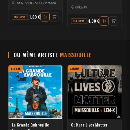
RAWPVCK
-
MC L-Scream
Kokwak
1.30 €
162 BPM
C#
1.30 €
150 BPM
C MAJOR
DU MÊME ARTISTE
MAISSOUILLE
ALBUM
ALBUM
La Grande Embrouille
Culture Lives Matter