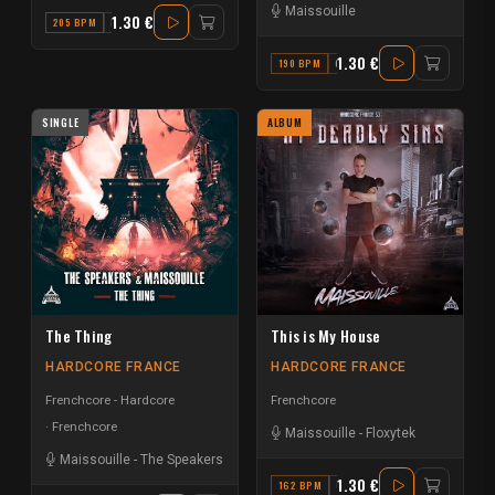
Maissouille
1.30 €
205 BPM
F MAJOR
1.30 €
190 BPM
C
SINGLE
ALBUM
The Thing
This is My House
HARDCORE FRANCE
HARDCORE FRANCE
Frenchcore - Hardcore
Frenchcore
Frenchcore
Maissouille
-
Floxytek
Maissouille
-
The Speakers
1.30 €
162 BPM
G MINOR