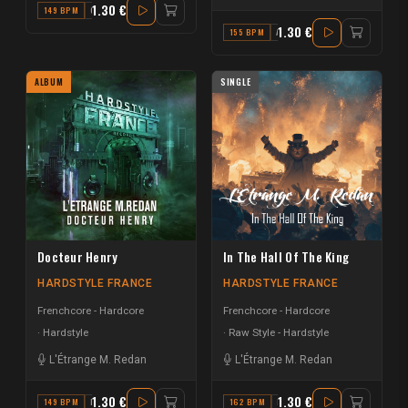
1.30 €
149 BPM
G#
1.30 €
155 BPM
A
ALBUM
SINGLE
Docteur Henry
In The Hall Of The King
HARDSTYLE FRANCE
HARDSTYLE FRANCE
Frenchcore - Hardcore
Frenchcore - Hardcore
Hardstyle
Raw Style - Hardstyle
L'Étrange M. Redan
L'Étrange M. Redan
1.30 €
1.30 €
149 BPM
B
162 BPM
D# MAJOR