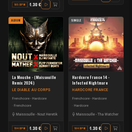
1.30 €
185 BPM
F# MAJOR
ALBUM
SINGLE
La Mouche - (Maissouille
Hardcore France 14 -
Remix 2024)
Infected Nightmare
LE DIABLE AU CORPS
HARDCORE FRANCE
Frenchcore - Hardcore
Frenchcore - Hardcore
Frenchcore
Hardcore
Maissouille
-
Nout Heretik
Maissouille
-
Tha Watcher
1.30 €
1.30 €
194 BPM
B
184 BPM
F# MINOR