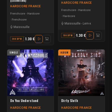
(Extented)
HARDCORE FRANCE
HARDCORE FRANCE
Frenchcore - Hardcore
Frenchcore - Hardcore
Hardcore
Frenchcore
Maissouille
-
Lem-x
Maissouille
1.30 €
190 BPM
C MINOR
1.30 €
200 BPM
A
SINGLE
ALBUM
Do You Understand
Dirty Sloth
HARDCORE FRANCE
HARDCORE FRANCE